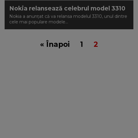
Nokia relansează celebrul model 3310
Nokia a anunțat că va relansa modelul 3310, unul dintre
cele mai populare modele...
« Înapoi
1
2