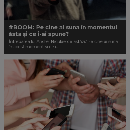
NEWS
CONTUL MEU
#BOOM: Pe cine ai suna în momentul
ăsta şi ce i-ai spune?
Întrebarea lui Andrei Niculae de astăzi:"Pe cine ai suna
în acest moment şi ce i...