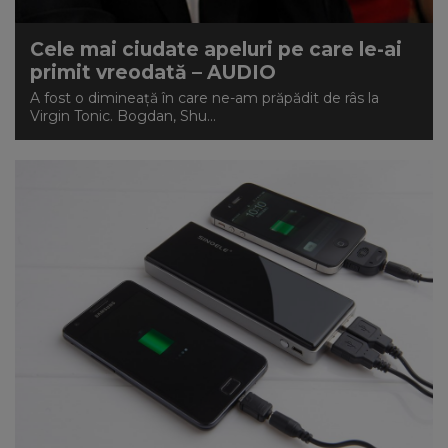
Cele mai ciudate apeluri pe care le-ai
primit vreodată – AUDIO
A fost o dimineață în care ne-am prăpădit de râs la
Virgin Tonic. Bogdan, Shu...