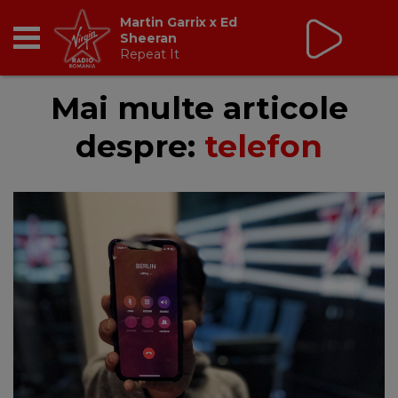
Tic Talk
cu Oana Tache
10:00 - 13:00
RADIO
Mai multe articole
despre:
telefon
BREAKFAST
TIC TALK
CÂȘTIGĂ
HOT 30
DANCEFLOOR CHART
RADIO ACADEMY