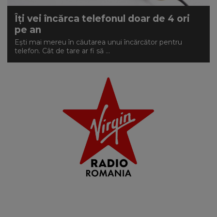
Îţi vei încărca telefonul doar de 4 ori
pe an
Eşti mai mereu în căutarea unui încărcător pentru
telefon. Cât de tare ar fi să ...