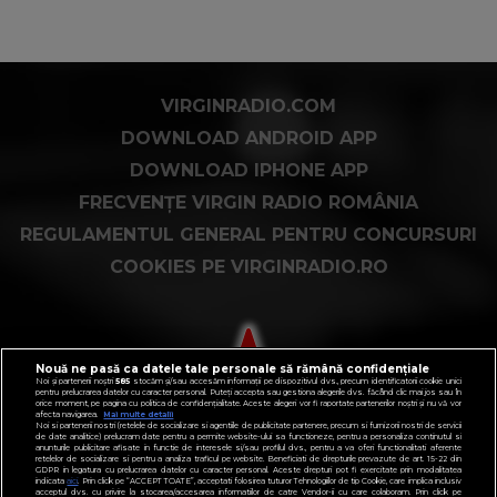
VIRGINRADIO.COM
DOWNLOAD ANDROID APP
DOWNLOAD IPHONE APP
FRECVENȚE VIRGIN RADIO ROMÂNIA
REGULAMENTUL GENERAL PENTRU CONCURSURI
COOKIES PE VIRGINRADIO.RO
Nouă ne pasă ca datele tale personale să rămână confidențiale
Noi și partenerii noștri
585
stocăm și/sau accesăm informații pe dispozitivul dvs., precum identificatorii cookie unici
pentru prelucrarea datelor cu caracter personal. Puteți accepta sau gestiona alegerile dvs. făcând clic mai jos sau în
orice moment, pe pagina cu politica de confidențialitate. Aceste alegeri vor fi raportate partenerilor noștri și nu vă vor
afecta navigarea.
Mai multe detalii
Noi si partenerii nostri (retelele de socializare si agentiile de publicitate partenere, precum si furnizorii nostri de servicii
de date analitice) prelucram date pentru a permite website-ului sa functioneze, pentru a personaliza continutul si
anunturile publicitare afisate in functie de interesele si/sau profilul dvs., pentru a va oferi functionalitati aferente
retelelor de socializare si pentru a analiza traficul pe website. Beneficiati de drepturile prevazute de art. 15-22 din
GDPR in legatura cu prelucrarea datelor cu caracter personal. Aceste drepturi pot fi exercitate prin modalitatea
indicata
aici
. Prin click pe “ACCEPT TOATE”, acceptati folosirea tuturor Tehnologiilor de tip Cookie, care implica inclusiv
acceptul dvs. cu privire la stocarea/accesarea informatiilor de catre Vendor-ii cu care colaboram. Prin click pe