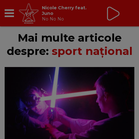
Nicole Cherry feat.
Juno
No No No
RADIO
Mai multe articole
despre:
sport național
BREAKFAST
TIC TALK
CÂȘTIGĂ
HOT 30
DANCEFLOOR CHART
RADIO ACADEMY