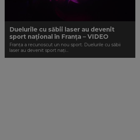
NEWS
CONTUL MEU
Duelurile cu săbii laser au devenit
sport național în Franța – VIDEO
Franța a recunoscut un nou sport. Duelurile cu săbii
laser au devenit sport nați...