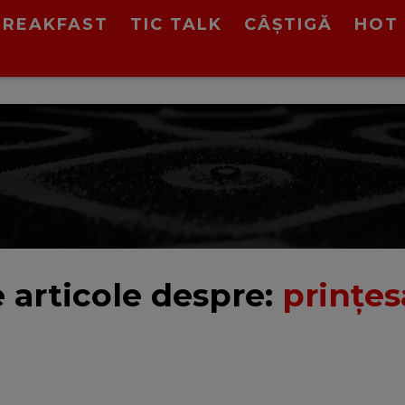
BREAKFAST
TIC TALK
CÂȘTIGĂ
HOT 
 articole despre:
prințe