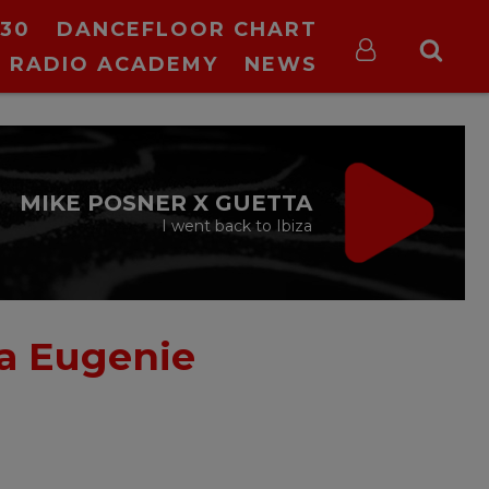
30
DANCEFLOOR CHART
RADIO ACADEMY
NEWS
MIKE POSNER X GUETTA
I went back to Ibiza
sa Eugenie