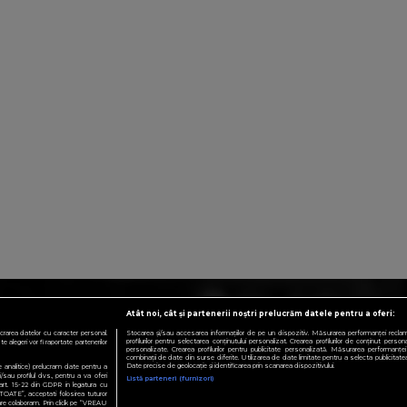
Atât noi, cât și partenerii noștri prelucrăm datele pentru a oferi:
crarea datelor cu caracter personal.
Stocarea și/sau accesarea informațiilor de pe un dispozitiv. Măsurarea performanței reclamelo
profilurilor pentru selectarea conținutului personalizat. Crearea profilurilor de conținut personali
 alegeri vor fi raportate partenerilor
personalizate. Crearea profilurilor pentru publicitate personalizată. Măsurarea performanței 
combinații de date din surse diferite. Utilizarea de date limitate pentru a selecta publicitatea.
Date precise de geolocație și identificarea prin scanarea dispozitivului.
te analitice) prelucram date pentru a
sau profilul dvs., pentru a va oferi
Listă parteneri (furnizori)
e art. 15-22 din GDPR in legatura cu
TOATE”, acceptati folosirea tuturor
 care colaboram. Prin click pe “VREAU