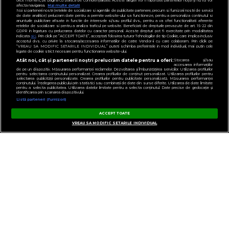
orice moment, pe pagina cu politica de confidențialitate. Aceste alegeri vor fi raportate partenerilor noștri și nu vă vor
afecta navigarea.
Mai multe detalii
Noi si partenerii nostri (retelele de socializare si agentiile de publicitate partenere, precum si furnizorii nostri de servicii
de date analitice) prelucram date pentru a permite website-ului sa functioneze, pentru a personaliza continutul si
anunturile publicitare afisate in functie de interesele si/sau profilul dvs., pentru a va oferi functionalitati aferente
retelelor de socializare si pentru a analiza traficul pe website. Beneficiati de drepturile prevazute de art. 15-22 din
GDPR in legatura cu prelucrarea datelor cu caracter personal. Aceste drepturi pot fi exercitate prin modalitatea
indicata
aici
. Prin click pe “ACCEPT TOATE”, acceptati folosirea tuturor Tehnologiilor de tip Cookie, care implica inclusiv
acceptul dvs. cu privire la stocarea/accesarea informatiilor de catre Vendor-ii cu care colaboram. Prin click pe
“VREAU SA MODIFIC SETARILE INDIVIDUAL” puteti schimba preferintele in mod individual, mai putin cele
legate de cookie strict necesare pentru functionarea website-ului.
Atât noi, cât și partenerii noștri prelucrăm datele pentru a oferi:
Stocarea și/sau
accesarea informațiilor
de pe un dispozitiv. Măsurarea performanței reclamelor. Dezvoltarea și îmbunătățirea serviciilor. Utilizarea profilurilor
pentru selectarea conținutului personalizat. Crearea profilurilor de conținut personalizat. Utilizarea profilurilor pentru
selectarea publicității personalizate. Crearea profilurilor pentru publicitate personalizată. Măsurarea performanței
conținutului. Înțelegerea publicului prin statistici sau combinații de date din surse diferite. Utilizarea de date limitate
pentru a selecta publicitatea. Utilizarea datelor limitate pentru a selecta conținutul. Date precise de geolocație și
identificarea prin scanarea dispozitivului.
Listă parteneri (furnizori)
ACCEPT TOATE
VREAU SA MODIFIC SETARILE INDIVIDUAL
CONTACT
GESTIONAȚI PREFERINȚELE
POLITICA DE CONFIDENȚIALITATE
NOTĂ DE INFORMARE
TERMENI ȘI CONDIȚII
COD DEONTOLOGIC
PUBLICITATE PRIN RRM
FAQ