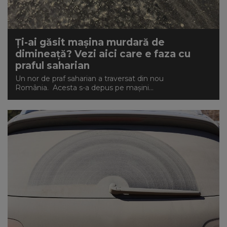
Ți-ai găsit mașina murdară de
dimineață? Vezi aici care e faza cu
praful saharian
Un nor de praf saharian a traversat din nou
România. Acesta s-a depus pe mașini...