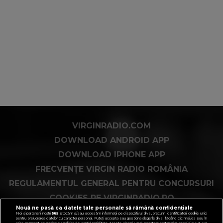
VIRGINRADIO.COM
DOWNLOAD ANDROID APP
DOWNLOAD IPHONE APP
FRECVENȚE VIRGIN RADIO ROMÂNIA
REGULAMENTUL GENERAL PENTRU CONCURSURI
COOKIES PE VIRGINRADIO.RO
Nouă ne pasă ca datele tale personale să rămână confidențiale
Noi și partenerii noștri
585
stocăm și/sau accesăm informații pe dispozitivul dvs., precum identificatorii cookie unici
pentru prelucrarea datelor cu caracter personal. Puteți accepta sau gestiona alegerile dvs. făcând clic mai jos sau în