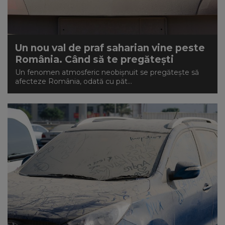
Un nou val de praf saharian vine peste
România. Când să te pregătești
Un fenomen atmosferic neobișnuit se pregătește să
afecteze România, odată cu păt...