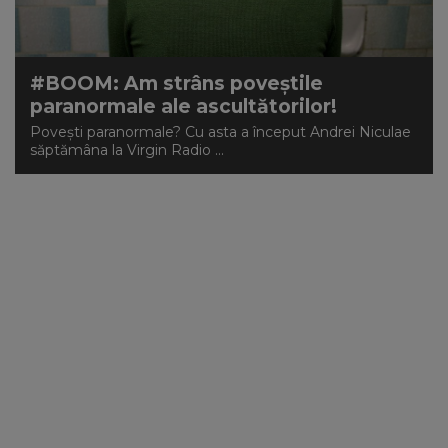
#BOOM: Am strâns poveştile
paranormale ale ascultătorilor!
Poveşti paranormale? Cu asta a început Andrei Niculae
săptămâna la Virgin Radio ...