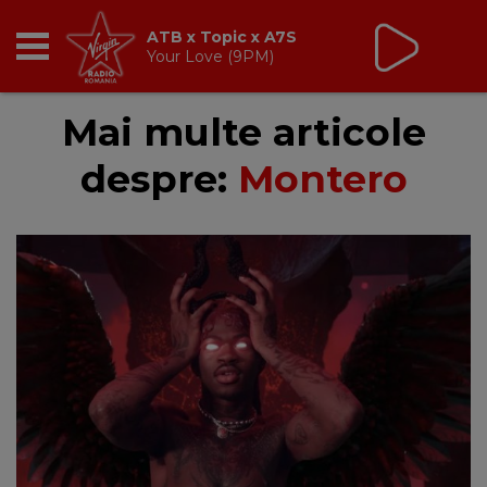
ATB x Topic x A7S
Your Love (9PM)
RADIO
Mai multe articole
despre:
Montero
BREAKFAST
TIC TALK
CÂȘTIGĂ
HOT 30
DANCEFLOOR CHART
RADIO ACADEMY