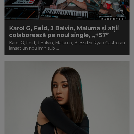
NEWS
CONTUL MEU
Karol G, Feid, J Balvin, Maluma și alții
colaborează pe noul single, „+57”
Karol G, Feid, J Balvin, Maluma, Blessd și Ryan Castro au
lansat un nou imn sub ...