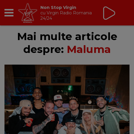
Non Stop Virgin
cu Virgin Radio Romania
24/24
RADIO
Mai multe articole
despre:
Maluma
BREAKFAST
TIC TALK
CÂȘTIGĂ
HOT 30
DANCEFLOOR CHART
RADIO ACADEMY