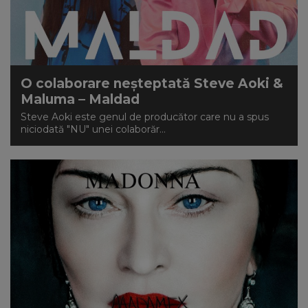
O colaborare neșteptată Steve Aoki &
Maluma – Maldad
Steve Aoki este genul de producător care nu a spus
niciodată "NU" unei colaborăr...