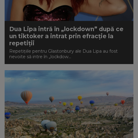
NEWS
CONTUL MEU
Dua Lipa intră în „lockdown” după ce
un tiktoker a intrat prin efracție la
repetiții
Repetițiile pentru Glastonbury ale Dua Lipa au fost
nevoite să intre în „lockdow...