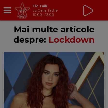
Tic Talk
cu Oana Tache
10:00 - 13:00
RADIO
Mai multe articole
despre:
Lockdown
BREAKFAST
TIC TALK
CÂȘTIGĂ
HOT 30
DANCEFLOOR CHART
RADIO ACADEMY