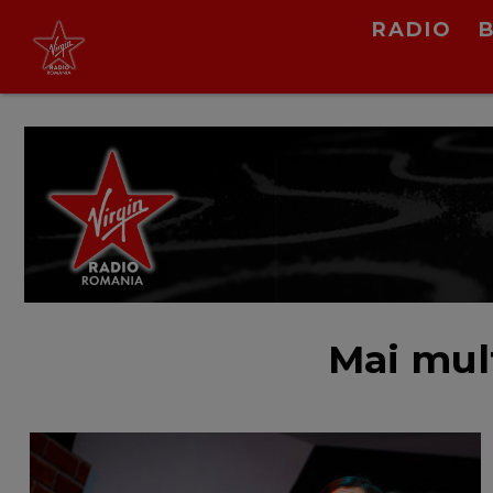
RADIO
Rudimental x Khalid
All I Know
LIVE &
PODCAST
Mai mul