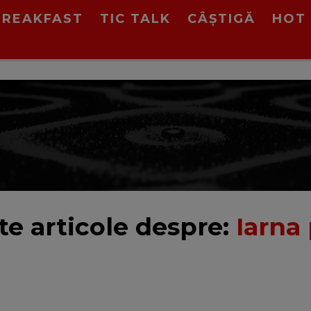
BREAKFAST
TIC TALK
CÂȘTIGĂ
HOT 
te articole despre:
Iarna