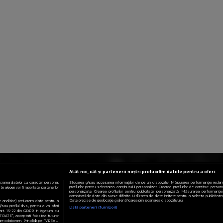
Atât noi, cât și partenerii noștri prelucrăm datele pentru a oferi:
crarea datelor cu caracter personal.
Stocarea și/sau accesarea informațiilor de pe un dispozitiv. Măsurarea performanței reclamelo
profilurilor pentru selectarea conținutului personalizat. Crearea profilurilor de conținut personali
 alegeri vor fi raportate partenerilor
personalizate. Crearea profilurilor pentru publicitate personalizată. Măsurarea performanței 
combinații de date din surse diferite. Utilizarea de date limitate pentru a selecta publicitatea.
Date precise de geolocație și identificarea prin scanarea dispozitivului.
te analitice) prelucram date pentru a
sau profilul dvs., pentru a va oferi
Listă parteneri (furnizori)
e art. 15-22 din GDPR in legatura cu
TOATE”, acceptati folosirea tuturor
 care colaboram. Prin click pe “VREAU