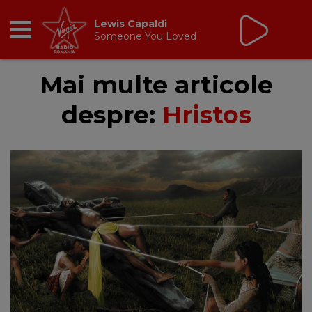
Lewis Capaldi
Someone You Loved
RADIO
Mai multe articole
despre:
Hristos
BREAKFAST
TIC TALK
CÂȘTIGĂ
HOT 30
DANCEFLOOR CHART
RADIO ACADEMY