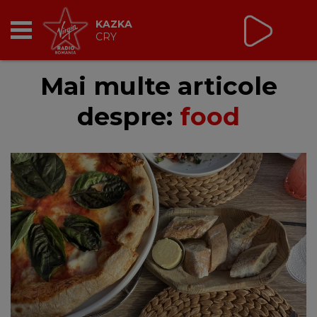
Virgin Radio Music de
Weekend
08:00 - 12:00
RADIO
Mai multe articole
despre:
food
BREAKFAST
TIC TALK
CÂȘTIGĂ
HOT 30
DANCEFLOOR CHART
RADIO ACADEMY