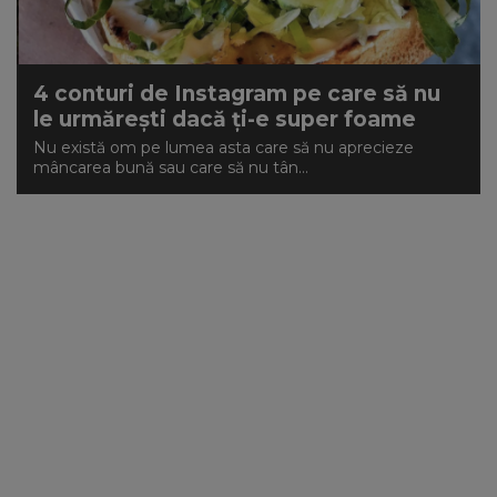
4 conturi de Instagram pe care să nu
le urmărești dacă ți-e super foame
Nu există om pe lumea asta care să nu aprecieze
mâncarea bună sau care să nu tân...