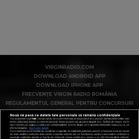
VIRGINRADIO.COM
DOWNLOAD ANDROID APP
DOWNLOAD IPHONE APP
FRECVENȚE VIRGIN RADIO ROMÂNIA
REGULAMENTUL GENERAL PENTRU CONCURSURI
COOKIES PE VIRGINRADIO.RO
Nouă ne pasă ca datele tale personale să rămână confidențiale
Noi și partenerii noștri
585
stocăm și/sau accesăm informații pe dispozitivul dvs., precum identificatorii cookie unici
pentru prelucrarea datelor cu caracter personal. Puteți accepta sau gestiona alegerile dvs. făcând clic mai jos sau în
orice moment, pe pagina cu politica de confidențialitate. Aceste alegeri vor fi raportate partenerilor noștri și nu vă vor
afecta navigarea.
Mai multe detalii
Noi si partenerii nostri (retelele de socializare si agentiile de publicitate partenere, precum si furnizorii nostri de servicii
de date analitice) prelucram date pentru a permite website-ului sa functioneze, pentru a personaliza continutul si
anunturile publicitare afisate in functie de interesele si/sau profilul dvs., pentru a va oferi functionalitati aferente