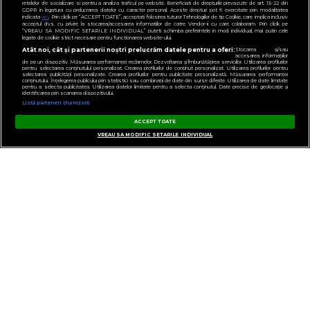
retelelor de socializare si pentru a analiza traficul pe website. Beneficiati de drepturile prevazute de art. 15-22 din
GDPR in legatura cu prelucrarea datelor cu caracter personal. Aceste drepturi pot fi exercitate prin modalitatea
indicata
aici
. Prin click pe “ACCEPT TOATE”, acceptati folosirea tuturor Tehnologiilor de tip Cookie, care implica inclusiv
acceptul dvs. cu privire la stocarea/accesarea informatiilor de catre Vendor-ii cu care colaboram. Prin click pe
“VREAU SA MODIFIC SETARILE INDIVIDUAL” puteti schimba preferintele in mod individual, mai putin cele
legate de cookie strict necesare pentru functionarea website-ului.
Atât noi, cât și partenerii noștri prelucrăm datele pentru a oferi:
Stocarea și/sau
accesarea informațiilor
de pe un dispozitiv. Măsurarea performanței reclamelor. Dezvoltarea și îmbunătățirea serviciilor. Utilizarea profilurilor
pentru selectarea conținutului personalizat. Crearea profilurilor de conținut personalizat. Utilizarea profilurilor pentru
selectarea publicității personalizate. Crearea profilurilor pentru publicitate personalizată. Măsurarea performanței
conținutului. Înțelegerea publicului prin statistici sau combinații de date din surse diferite. Utilizarea de date limitate
pentru a selecta publicitatea. Utilizarea datelor limitate pentru a selecta conținutul. Date precise de geolocație și
identificarea prin scanarea dispozitivului.
Listă parteneri (furnizori)
ACCEPT TOATE
VREAU SA MODIFIC SETARILE INDIVIDUAL
GESTIONAȚI PREFERINȚELE
CONTACT
POLITICA DE CONFIDENȚIALITATE
NOTĂ DE INFORMARE
TERMENI ȘI CONDIȚII
COD DEONTOLOGIC
PUBLICITATE PRIN RRM
FAQ
VIRGIN, VIRGIN RADIO, SEMNATURA VIRGIN DIN LOGO ȘI LOGO VIRGIN RADIO
SUNT MĂRCI ÎNREGISTRATE ALE VIRGIN ENTERPRISES LIMITED ȘI SUNT
UTILIZATE SUB LICENȚĂ.