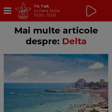
Tic Talk
cu Oana Tache
10:00 - 13:00
RADIO
Mai multe articole
despre:
Delta
BREAKFAST
TIC TALK
CÂȘTIGĂ
HOT 30
DANCEFLOOR CHART
RADIO ACADEMY