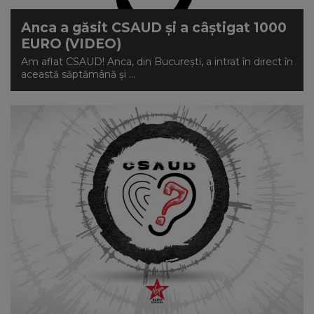
Anca a găsit CSAUD și a câștigat 1000
EURO (VIDEO)
Am aflat CSAUD! Anca, din București, a intrat în direct în
această săptămână și ...