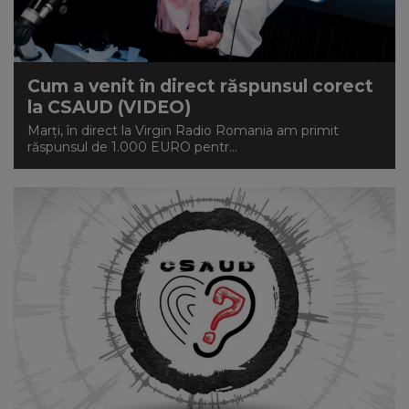
NEWS
CONTUL MEU
Cum a venit în direct răspunsul corect
la CSAUD (VIDEO)
Marți, în direct la Virgin Radio Romania am primit
răspunsul de 1.000 EURO pentr...