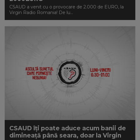
CSAUD a venit cu o provocare de 2.000 de EURO, la
Virgin Radio Romania! De lu...
CSAUD îți poate aduce acum banii de
dimineață până seara, doar la Virgin