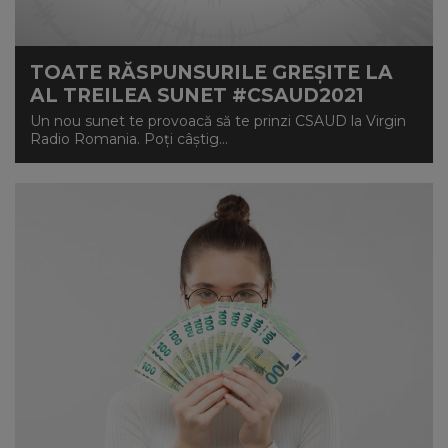
TOATE RĂSPUNSURILE GREȘITE LA
AL TREILEA SUNET #CSAUD2021
Un nou sunet te provoacă să te prinzi CSAUD la Virgin
Radio Romania. Poți câștig...