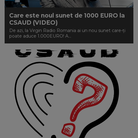
Care este noul sunet de 1000 EURO la
CSAUD (VIDEO)
De azi, la Virgin Radio Romania ai un nou sunet care-ți
poate aduce 1.000EURO! A...