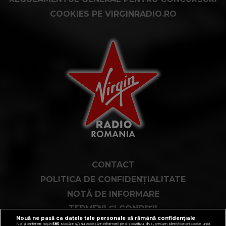
COOKIES PE VIRGINRADIO.RO
CONTACT
POLITICA DE CONFIDENȚIALITATE
NOTĂ DE INFORMARE
TERMENI ȘI CONDIȚII
Nouă ne pasă ca datele tale personale să rămână confidențiale
COD DEONTOLOGIC
Noi și partenerii noștri
585
stocăm și/sau accesăm informații pe dispozitivul dvs., precum identificatorii cookie unici