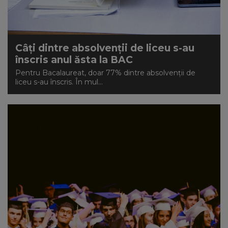
NEWS
CONTUL MEU
Câți dintre absolvenții de liceu s-au
înscris anul ăsta la BAC
Pentru Bacalaureat, doar 77% dintre absolvenții de
liceu s-au înscris. În mul...