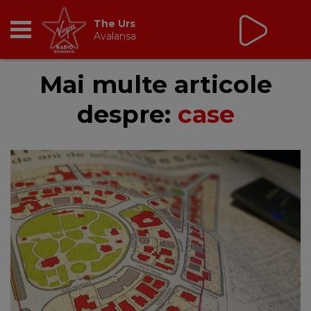
The Urs
Avalansa
RADIO
Mai multe articole
despre:
case
BREAKFAST
TIC TALK
CÂȘTIGĂ
HOT 30
DANCEFLOOR CHART
RADIO ACADEMY