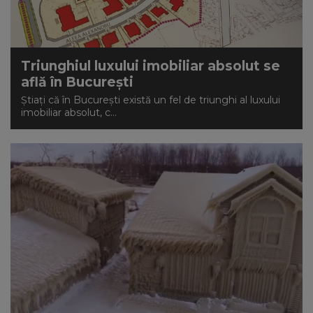
NEWS
CONTUL MEU
Triunghiul luxului imobiliar absolut se
află în București
Știați că în București există un fel de triunghi al luxului
imobiliar absolut, c...