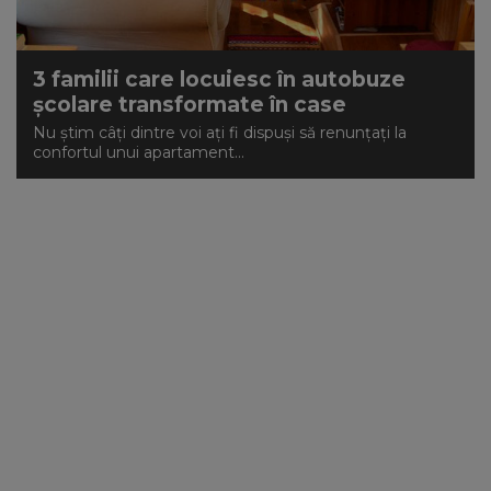
3 familii care locuiesc în autobuze
școlare transformate în case
Nu știm câți dintre voi ați fi dispuși să renunțați la
confortul unui apartament...