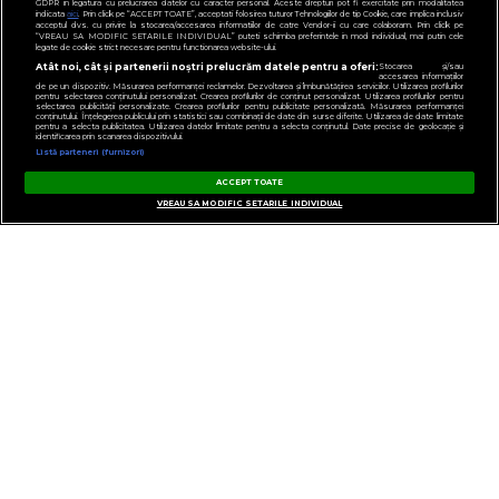
GDPR in legatura cu prelucrarea datelor cu caracter personal. Aceste drepturi pot fi exercitate prin modalitatea
indicata
aici
. Prin click pe “ACCEPT TOATE”, acceptati folosirea tuturor Tehnologiilor de tip Cookie, care implica inclusiv
acceptul dvs. cu privire la stocarea/accesarea informatiilor de catre Vendor-ii cu care colaboram. Prin click pe
“VREAU SA MODIFIC SETARILE INDIVIDUAL” puteti schimba preferintele in mod individual, mai putin cele
legate de cookie strict necesare pentru functionarea website-ului.
Atât noi, cât și partenerii noștri prelucrăm datele pentru a oferi:
Stocarea și/sau
accesarea informațiilor
de pe un dispozitiv. Măsurarea performanței reclamelor. Dezvoltarea și îmbunătățirea serviciilor. Utilizarea profilurilor
pentru selectarea conținutului personalizat. Crearea profilurilor de conținut personalizat. Utilizarea profilurilor pentru
selectarea publicității personalizate. Crearea profilurilor pentru publicitate personalizată. Măsurarea performanței
conținutului. Înțelegerea publicului prin statistici sau combinații de date din surse diferite. Utilizarea de date limitate
pentru a selecta publicitatea. Utilizarea datelor limitate pentru a selecta conținutul. Date precise de geolocație și
identificarea prin scanarea dispozitivului.
Listă parteneri (furnizori)
ACCEPT TOATE
VREAU SA MODIFIC SETARILE INDIVIDUAL
GESTIONAȚI PREFERINȚELE
CONTACT
POLITICA DE CONFIDENȚIALITATE
NOTĂ DE INFORMARE
TERMENI ȘI CONDIȚII
COD DEONTOLOGIC
PUBLICITATE PRIN RRM