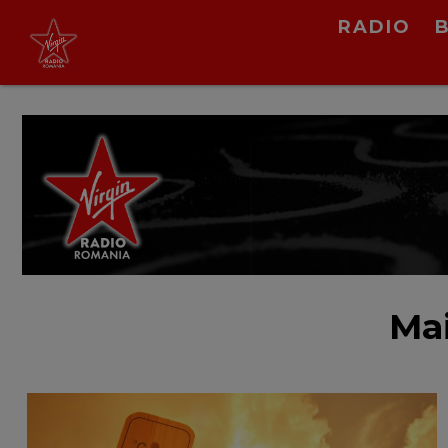
RADIO
Rose x Bruno Mars
APT.
LIVE &
PODCAST
Mai