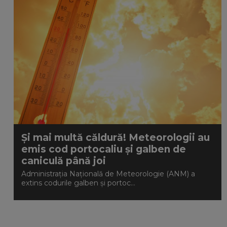
Și mai multă căldură! Meteorologii au
emis cod portocaliu și galben de
caniculă până joi
Administrația Națională de Meteorologie (ANM) a
extins codurile galben și portoc...