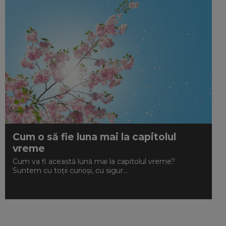
Cum o să fie luna mai la capitolul
vreme
Cum va fi această lună mai la capitolul vreme?
Suntem cu toții curioși, cu sigur...