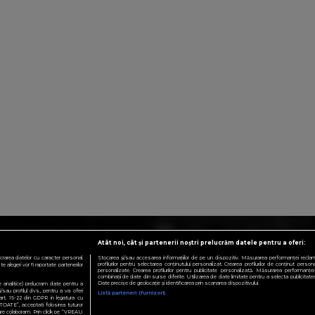
Atât noi, cât și partenerii noștri prelucrăm datele pentru a oferi:
crarea datelor cu caracter personal.
Stocarea și/sau accesarea informațiilor de pe un dispozitiv. Măsurarea performanței reclamelo
profilurilor pentru selectarea conținutului personalizat. Crearea profilurilor de conținut personali
 alegeri vor fi raportate partenerilor
personalizate. Crearea profilurilor pentru publicitate personalizată. Măsurarea performanței 
combinații de date din surse diferite. Utilizarea de date limitate pentru a selecta publicitatea.
Date precise de geolocație și identificarea prin scanarea dispozitivului.
te analitice) prelucram date pentru a
sau profilul dvs., pentru a va oferi
Listă parteneri (furnizori)
e art. 15-22 din GDPR in legatura cu
TOATE”, acceptati folosirea tuturor
 care colaboram. Prin click pe “VREAU