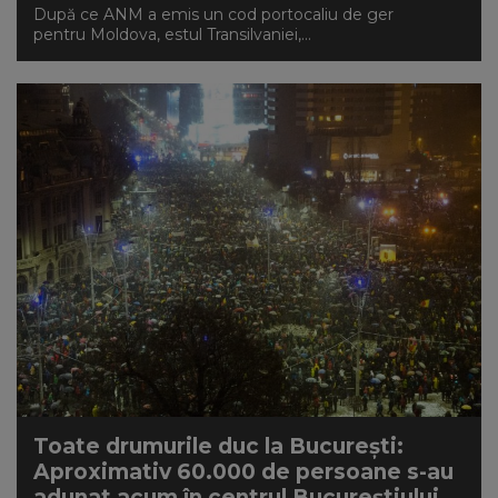
După ce ANM a emis un cod portocaliu de ger
pentru Moldova, estul Transilvaniei,...
Toate drumurile duc la București:
Aproximativ 60.000 de persoane s-au
adunat acum în centrul Bucureștiului