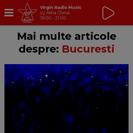
Virgin Radio Music
cu Alina Chinie
19:00 - 21:00
RADIO
Mai multe articole
despre:
Bucuresti
BREAKFAST
TIC TALK
CÂȘTIGĂ
HOT 30
DANCEFLOOR CHART
RADIO ACADEMY