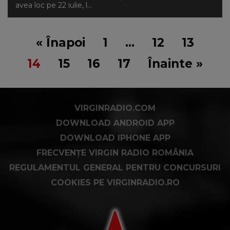
avea loc pe 22 iulie, l...
« Înapoi
1
…
12
13
14
15
16
17
Înainte »
VIRGINRADIO.COM
DOWNLOAD ANDROID APP
DOWNLOAD IPHONE APP
FRECVENȚE VIRGIN RADIO ROMÂNIA
REGULAMENTUL GENERAL PENTRU CONCURSURI
COOKIES PE VIRGINRADIO.RO