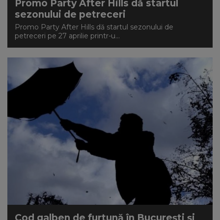
Promo Party After Hills dă startul
sezonului de petreceri
Promo Party After Hills dă startul sezonului de
petreceri pe 27 aprilie printr-u...
Cod galben de furtună în Bucureşti și