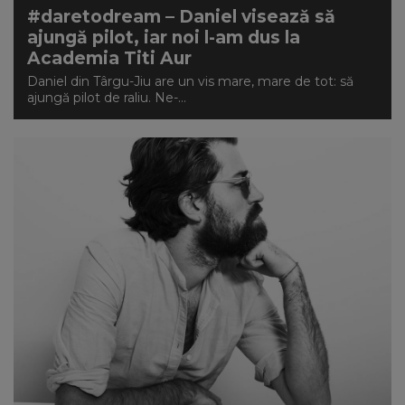
#daretodream – Daniel visează să
ajungă pilot, iar noi l-am dus la
Academia Titi Aur
Daniel din Târgu-Jiu are un vis mare, mare de tot: să
ajungă pilot de raliu. Ne-...