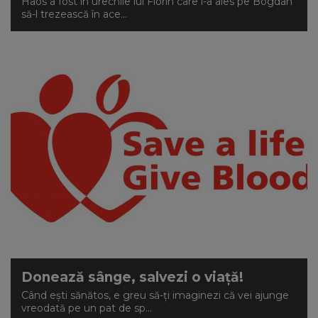
Haos a fost în urechile lui Florin care l-a ales pe Bogdan
să-l trezească în ace...
Donează sânge, salvezi o viață!
Când ești sănătos, e greu să-ți imaginezi că vei ajunge
vreodată pe un pat de sp...