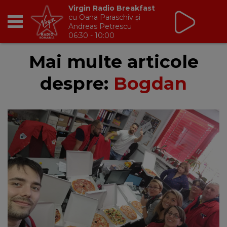
Virgin Radio Breakfast
cu Oana Paraschiv și
Andreas Petrescu
06:30 - 10:00
RADIO
Mai multe articole
despre:
Bogdan
BREAKFAST
TIC TALK
CÂȘTIGĂ
HOT 30
DANCEFLOOR CHART
RADIO ACADEMY