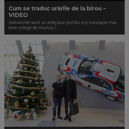
Cum se traduc urările de la birou –
VIDEO
Sărbătorile sunt un prilej bun pentru a-ți cunoaște mai
bine colegii de muncă, î...