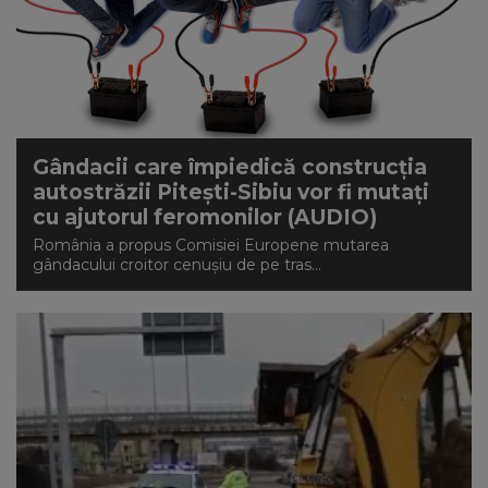
Gândacii care împiedică construcția
autostrăzii Pitești-Sibiu vor fi mutați
cu ajutorul feromonilor (AUDIO)
România a propus Comisiei Europene mutarea
gândacului croitor cenușiu de pe tras...