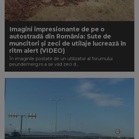
NEWS
CONTUL MEU
Imagini impresionante de pe o
autostradă din România: Sute de
muncitori și zeci de utilaje lucrează în
ritm alert (VIDEO)
În imaginile postate de un utilizator al forumului
peundemerg.ro.a se văd zeci d...