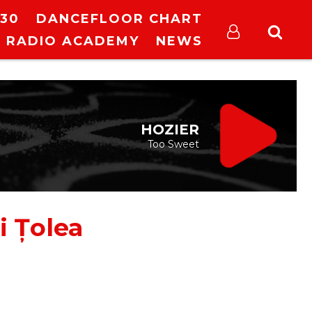
30
DANCEFLOOR CHART
RADIO ACADEMY
NEWS
HOZIER
Too Sweet
i Țolea