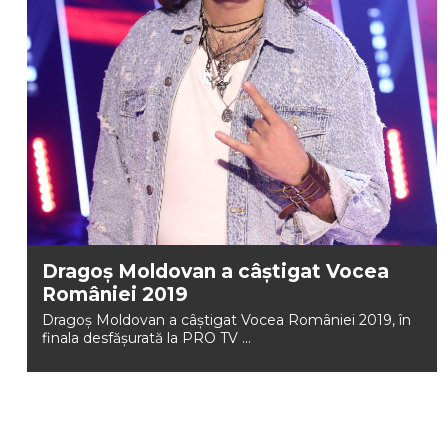
Dragoș Moldovan a câștigat Vocea
României 2019
Dragoș Moldovan a câștigat Vocea României 2019, în
finala desfăşurată la PRO TV ...