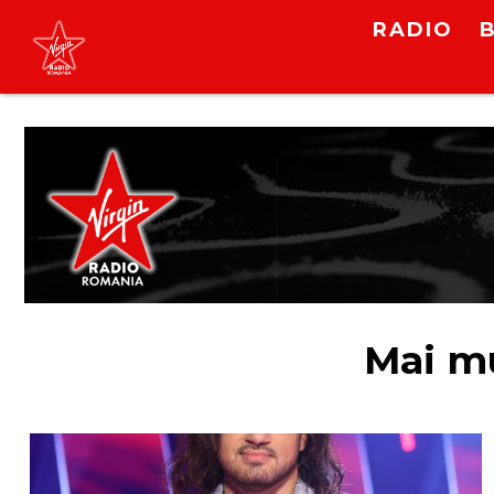
RADIO
Hozier
Too Sweet
LIVE &
PODCAST
Mai mu