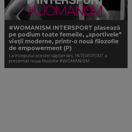
NEWS
CONTUL MEU
#WOMANISM INTERSPORT plasează
pe podium toate femeile, „sportivele”
vieții moderne, printr-o nouă filozofie
de empowerment (P)
La începutul acestei săptămâni, INTERSPORT a
prezentat noua filozofie #WOMANISM ...