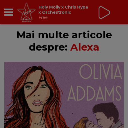
Virgin Radio Fix Ce
Trebuie
cu Valeriu Șerban
13:00 - 16:00
RADIO
Mai multe articole
despre:
Alexa
BREAKFAST
TIC TALK
CÂȘTIGĂ
HOT 30
DANCEFLOOR CHART
RADIO ACADEMY