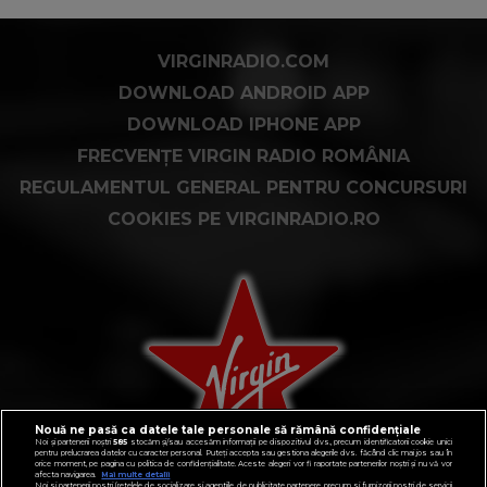
VIRGINRADIO.COM
DOWNLOAD ANDROID APP
DOWNLOAD IPHONE APP
FRECVENȚE VIRGIN RADIO ROMÂNIA
REGULAMENTUL GENERAL PENTRU CONCURSURI
COOKIES PE VIRGINRADIO.RO
Nouă ne pasă ca datele tale personale să rămână confidențiale
Noi și partenerii noștri
585
stocăm și/sau accesăm informații pe dispozitivul dvs., precum identificatorii cookie unici
pentru prelucrarea datelor cu caracter personal. Puteți accepta sau gestiona alegerile dvs. făcând clic mai jos sau în
orice moment, pe pagina cu politica de confidențialitate. Aceste alegeri vor fi raportate partenerilor noștri și nu vă vor
afecta navigarea.
Mai multe detalii
Noi si partenerii nostri (retelele de socializare si agentiile de publicitate partenere, precum si furnizorii nostri de servicii