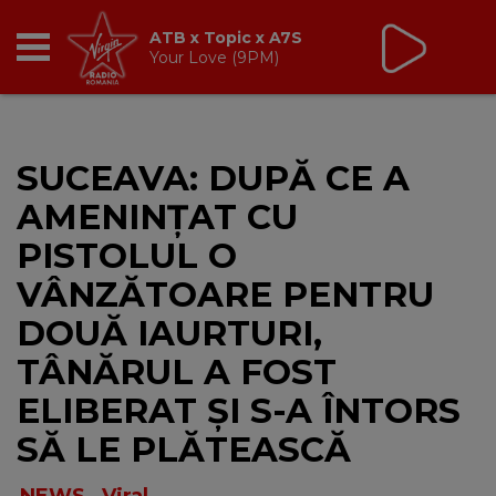
ATB x Topic x A7S
Your Love (9PM)
RADIO
SUCEAVA: DUPĂ CE A
BREAKFAST
AMENINȚAT CU
TIC TALK
PISTOLUL O
VÂNZĂTOARE PENTRU
CÂȘTIGĂ
DOUĂ IAURTURI,
HOT 30
TÂNĂRUL A FOST
ELIBERAT ȘI S-A ÎNTORS
DANCEFLOOR CHART
SĂ LE PLĂTEASCĂ
RADIO ACADEMY