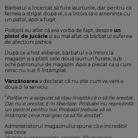
Bărbatul a încercat să fure iaurturile, dar pentru că
femeia a strigat după el, s-a întors să o amenințe cu
un pistol, apoi a fugit.
Polițiștii au aflat că era vorba de fapt, despre
un
pistol de jucărie
și au mai aflat că bărbatul suferea
de afecţiuni psihice.
După ce a fost eliberat, bărbatul s-a întors la
magazin și a plătit cele două iaurturi furate, sub
ochii patronului de magazin. Apoi a plecat ca și cum
nimic nu s-ar fi întâmplat.
Vânzătoarea
a declarat că nu știe cum va veni a
doua zi la serviciu:
”
Poliția m-a asigurat să stau liniștită că o să fie arestat.
Dar nu e arestat. E în libertate. Probabil nu reprezintă
un pericol pentru noi. Probabil trebuie să se
întâmple ceva mai grav ca să fie arestat
”.
Administratorul magazinului spune că e incredibil
așa ceva:
”
Fetele sunt terorizate, speriate. Ele termină