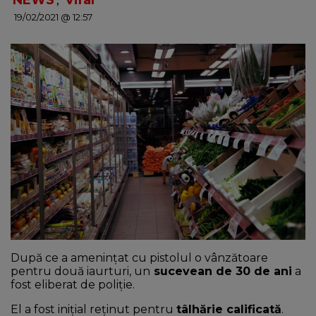
NEWS
,
Viral
19/02/2021 @ 12:57
NEWS
CONTUL MEU
După ce a amenințat cu pistolul o vânzătoare
pentru două iaurturi, un
sucevean de 30 de ani
a
fost eliberat de poliție.
El a fost inițial reţinut pentru
tâlhărie calificată
.