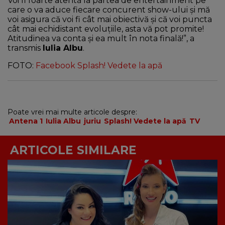
Voi fi foarte atentă la partea de entertainment pe
care o va aduce fiecare concurent show-ului şi mă
voi asigura că voi fi cât mai obiectivă şi că voi puncta
cât mai echidistant evoluţiile, asta vă pot promite!
Atitudinea va conta şi ea mult în nota finală!”, a
transmis
Iulia Albu
.
FOTO:
Facebook Splash! Vedete la apă
Poate vrei mai multe articole despre:
Antena 1
Iulia Albu
juriu
Splash! Vedete la apă
TV
ARTICOLE SIMILARE