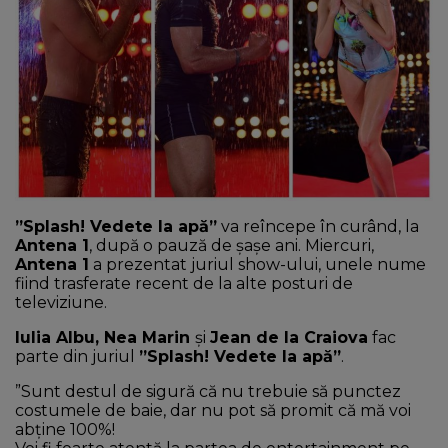
NEWS
CONTUL MEU
”Splash! Vedete la apă”
va reîncepe în curând, la
Antena 1
, după o pauză de șașe ani. Miercuri,
Antena 1
a prezentat juriul show-ului, unele nume
fiind trasferate recent de la alte posturi de
televiziune.
Iulia Albu, Nea Marin
și
Jean de la Craiova
fac
parte din juriul
”Splash! Vedete la apă”
.
”Sunt destul de sigură că nu trebuie să punctez
costumele de baie, dar nu pot să promit că mă voi
abţine 100%!