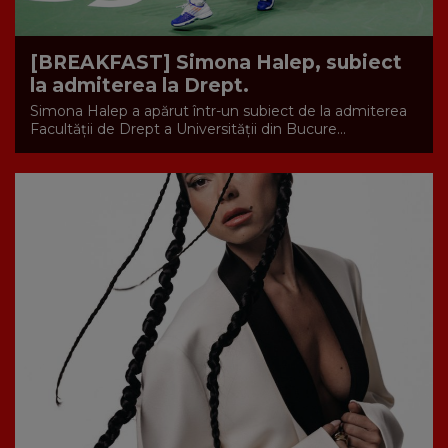
[BREAKFAST] Simona Halep, subiect
la admiterea la Drept.
Simona Halep a apărut într-un subiect de la admiterea
Facultății de Drept a Universității din Bucure...