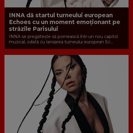
INNA dă startul turneului european
Echoes cu un moment emoționant pe
străzile Parisului
INNA se pregătește să pornească într-un nou capitol
muzical, odată cu lansarea turneului european Ec...