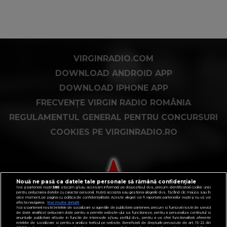
VIRGINRADIO.COM
DOWNLOAD ANDROID APP
DOWNLOAD IPHONE APP
FRECVENȚE VIRGIN RADIO ROMÂNIA
REGULAMENTUL GENERAL PENTRU CONCURSURI
COOKIES PE VIRGINRADIO.RO
Nouă ne pasă ca datele tale personale să rămână confidențiale
Noi și partenerii noștri
585
stocăm și/sau accesăm informații pe dispozitivul dvs., precum identificatorii cookie unici
pentru prelucrarea datelor cu caracter personal. Puteți accepta sau gestiona alegerile dvs. făcând clic mai jos sau în
orice moment, pe pagina cu politica de confidențialitate. Aceste alegeri vor fi raportate partenerilor noștri și nu vă vor
afecta navigarea.
Mai multe detalii
Noi si partenerii nostri (retelele de socializare si agentiile de publicitate partenere, precum si furnizorii nostri de servicii
de date analitice) prelucram date pentru a permite website-ului sa functioneze, pentru a personaliza continutul si
anunturile publicitare afisate in functie de interesele si/sau profilul dvs., pentru a va oferi functionalitati aferente
retelelor de socializare si pentru a analiza traficul pe website. Beneficiati de drepturile prevazute de art. 15-22 din