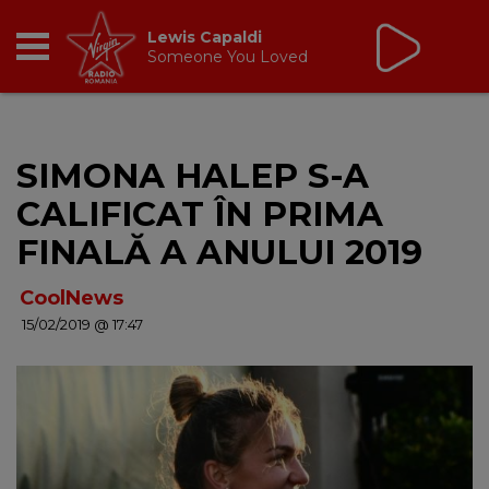
Virgin Radio Music de
Weekend
08:00 - 12:00
RADIO
SIMONA HALEP S-A
BREAKFAST
CALIFICAT ÎN PRIMA
TIC TALK
FINALĂ A ANULUI 2019
CÂȘTIGĂ
CoolNews
15/02/2019 @ 17:47
HOT 30
DANCEFLOOR CHART
RADIO ACADEMY