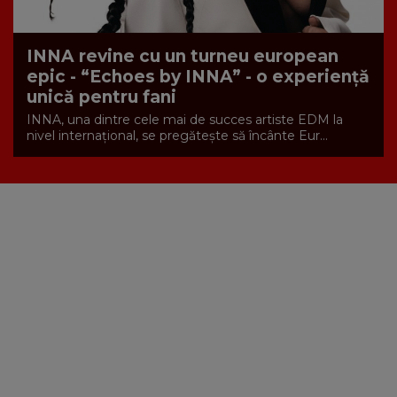
INNA revine cu un turneu european
epic - “Echoes by INNA” - o experiență
unică pentru fani
INNA, una dintre cele mai de succes artiste EDM la
nivel internațional, se pregătește să încânte Eur...