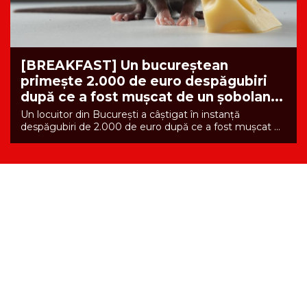
[BREAKFAST] Un bucureștean
primește 2.000 de euro despăgubiri
după ce a fost mușcat de un șobolan...
Un locuitor din București a câștigat în instanță
despăgubiri de 2.000 de euro după ce a fost mușcat ...