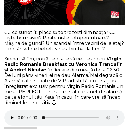
NEWS
CONTUL MEU
Cu ce sunet îți place să te trezești dimineața? Cu
niște bormașini? Poate niște rotopercutoare?
Mașina de gunoi? Un scandal între vecinii de la etaj?
Un plânset de bebeluș neschimbat la timp?
Sinceri să fim, nouă ne place să ne trezim cu
Virgin
Radio Romania Breakfast cu Veronica Trandafir
și Andrei Niculae
în fiecare dimineață de la 06:30.
De luni până vineri, ei ne dau Alarma. Mai degrabă o
Alarmă cât se poate de VIP: artiștii tăi preferați au
înregistrat exclusiv pentru Virgin Radio Romania un
mesaj PERFECT pentru fi setat ca sunet de alarmă
pe telefonul tău. Asta în cazul în care vrei să începi
diminețile pe pozitiv 🤗