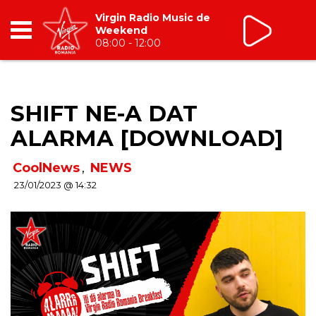
Virgin Radio Music de
Weekend
08:00 - 12:00
RADIO
SHIFT NE-A DAT
BREAKFAST
ALARMA [DOWNLOAD]
TIC TALK
CoolNews
,
NEWS
23/01/2023 @ 14:32
CÂȘTIGĂ
HOT 30
DANCEFLOOR CHART
RADIO ACADEMY