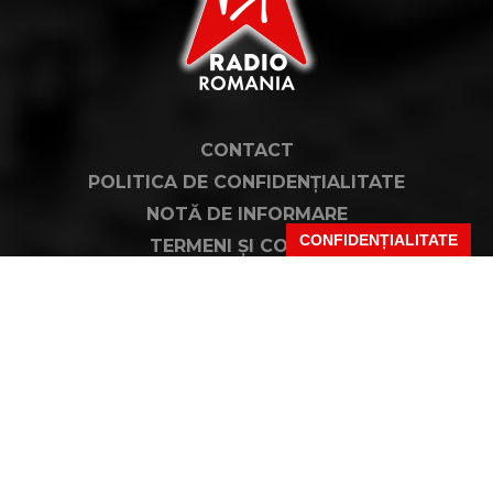
CONTACT
POLITICA DE CONFIDENȚIALITATE
NOTĂ DE INFORMARE
CONFIDENȚIALITATE
TERMENI ȘI CONDIȚII
COD DEONTOLOGIC
PUBLICITATE PRIN RRM
FAQ
VIRGIN, VIRGIN RADIO, SEMNATURA VIRGIN DIN LOGO ȘI LOGO VIRGIN RADIO
SUNT MĂRCI ÎNREGISTRATE ALE VIRGIN ENTERPRISES LIMITED ȘI SUNT
UTILIZATE SUB LICENȚĂ.
PENTRU MAI MULTE INFORMAȚII DESPRE VIRGIN RADIO INTERNATIONAL
VIZITAȚI
WWW.VIRGINRADIO.COM