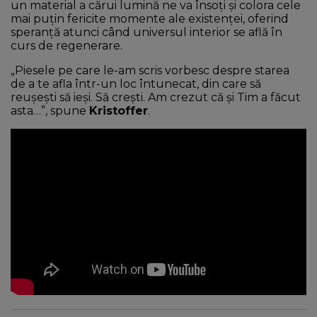
un material a cărui lumină ne va însoți și colora cele
mai puțin fericite momente ale existenței, oferind
speranță atunci când universul interior se află în
curs de regenerare.
„Piesele pe care le-am scris vorbesc despre starea
de a te afla într-un loc întunecat, din care să
reușești să ieși. Să crești. Am crezut că și Tim a făcut
asta…”, spune
Kristoffer
.