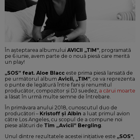
NEWS
CONTUL MEU
În așteptarea albumului
AVICII „TIM”
, programată
pe 6 iunie, avem parte de o nouă piesă care merită
un play!
„SOS” feat. Aloe Blacc
este prima piesă lansată de
pe următorul album
Avicii, „TIM”
, ce va reprezenta
o punte de legătură între fani și renumitul
producător, compozitor și DJ suedez,
a cărui moarte
a lăsat în urmă multe semne de întrebare.
În primăvara anului 2018, cunoscutul duo de
producători –
Kristoff și Albin
a luat primul avion
către Los Angeles, cu scopul de a compune noi
piese alături de
Tim „Avicii” Bergling
.
Unul dintre rezultatele acestei inițiative este
„SOS”
,