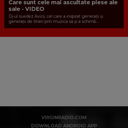
Care sunt cele mai ascultate piese ale
sale - VIDEO
Dj-ul suedez Avicii, cel care a inspirat generații și
generații de tineri prin muzica sa și a schimb...
VIRGINRADIO.COM
DOWNLOAD ANDROID APP