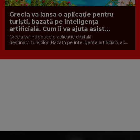
Grecia va lansa o aplicație pentru
turiști, bazată pe inteligența
artificială. Cum îi va ajuta asist...
Grecia va introduce o aplicație digitală
destinată turiștilor. Bazată pe inteligența artificială, ac...