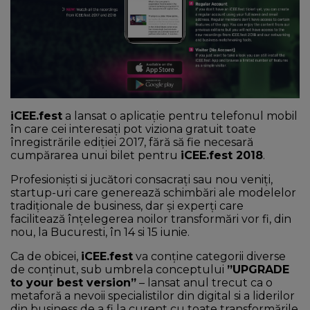
NEWS
CONTUL MEU
iCEE.fest
a lansat o aplicație pentru telefonul mobil
în care cei interesați pot viziona gratuit toate
înregistrările ediției 2017, fără să fie necesară
cumpărarea unui bilet pentru
iCEE.fest 2018
.
Profesioniști si jucători consacrați sau nou veniți,
startup-uri care generează schimbări ale modelelor
tradiționale de business, dar și experți care
facilitează înțelegerea noilor transformări vor fi, din
nou, la Bucuresti, în 14 si 15 iunie.
Ca de obicei,
iCEE.fest
va conține categorii diverse
de conținut, sub umbrela conceptului
”UPGRADE
to your best version”
– lansat anul trecut ca o
metaforă a nevoii specialistilor din digital si a liderilor
din business de a fi la curent cu toate transformările