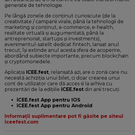
generate de tehnologie.
Pe lângă zonele de conţinut cunoscute (de la
creativitate / campanii virale, până la tehnologii de
marketing şi conţinut, e-commerce, e-health,
realitate virtuală şi augumentată, până la
antreprenoriat, startups şi investments),
evenimentul-satelit dedicat fintech, lansat anul
trecut, îşi extinde anul acesta sfera de acoperire,
abordând subiecte importante, precum blockchain
şi cryptomonedele.
Aplicația
iCEE.fest
, relansată azi, are o zonă care nu
necesită achiziția unui bilet, ci doar crearea unui
cont de utilizator care dă acces si la arhiva cu
prezentări de la edițiile
iCEE.fest
din anii trecuți.
iCEE.fest App pentru IOS
iCEE.fest App pentru Android
Informații suplimentare pot fi găsite pe siteul
iceefest.com