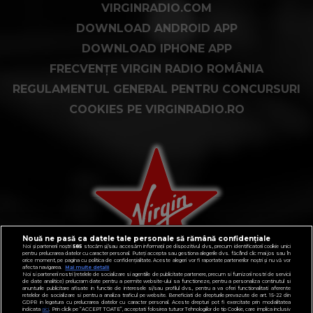
VIRGINRADIO.COM
DOWNLOAD ANDROID APP
DOWNLOAD IPHONE APP
FRECVENȚE VIRGIN RADIO ROMÂNIA
REGULAMENTUL GENERAL PENTRU CONCURSURI
COOKIES PE VIRGINRADIO.RO
Nouă ne pasă ca datele tale personale să rămână confidențiale
Noi și partenerii noștri
585
stocăm și/sau accesăm informații pe dispozitivul dvs., precum identificatorii cookie unici
pentru prelucrarea datelor cu caracter personal. Puteți accepta sau gestiona alegerile dvs. făcând clic mai jos sau în
orice moment, pe pagina cu politica de confidențialitate. Aceste alegeri vor fi raportate partenerilor noștri și nu vă vor
afecta navigarea.
Mai multe detalii
Noi si partenerii nostri (retelele de socializare si agentiile de publicitate partenere, precum si furnizorii nostri de servicii
de date analitice) prelucram date pentru a permite website-ului sa functioneze, pentru a personaliza continutul si
anunturile publicitare afisate in functie de interesele si/sau profilul dvs., pentru a va oferi functionalitati aferente
retelelor de socializare si pentru a analiza traficul pe website. Beneficiati de drepturile prevazute de art. 15-22 din
GDPR in legatura cu prelucrarea datelor cu caracter personal. Aceste drepturi pot fi exercitate prin modalitatea
indicata
aici
. Prin click pe “ACCEPT TOATE”, acceptati folosirea tuturor Tehnologiilor de tip Cookie, care implica inclusiv