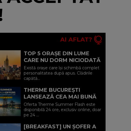
!
AI AFLAT?
TOP 5 ORAȘE DIN LUME
CARE NU DORM NICIODATĂ
ȘI POVEȘTILE DIN SPATELE
Există orașe care își schimbă complet
CELOR MAI CELEBRE
personalitatea după apus. Clădirile
capătă...
BULEVARDE DE ...
THERME BUCUREȘTI
LANSEAZĂ CEA MAI BUNĂ
OFERTĂ A VERII: MINUS 20%
Oferta Therme Summer Flash este
LA VOUCHERE, DOAR PE 24
disponibilă 24 ore, exclusiv online, doar
pe 24 ...
IULIE (P)...
[BREAKFAST] UN ȘOFER A