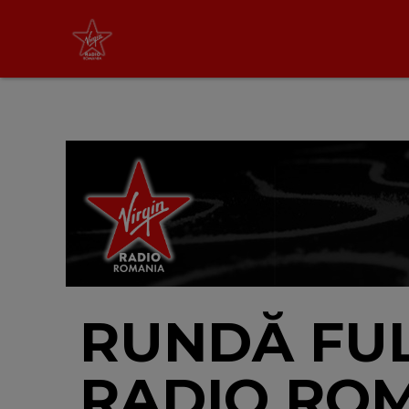
Tic Talk
cu Oana Tache
10:00 - 13:00
LIVE &
PODCAST
RUNDĂ FUL
RADIO ROM