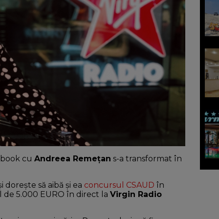
cebook cu
Andreea Remețan
s-a transformat în
și dorește să aibă și ea
concursul CSAUD
în
iul de 5.000 EURO în direct la
Virgin Radio