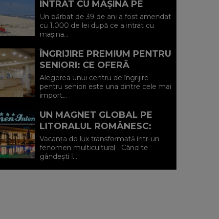
INTRAT CU MAȘINA PE
PLAJA DIN VADU ȘI A FOST
Un bărbat de 39 de ani a fost amendat
AMENDAT.
cu 1.000 de lei după ce a intrat cu
mașina...
ÎNGRIJIRE PREMIUM PENTRU
SENIORI: CE OFERĂ
CENTRUL AFFINITY LIFE
Alegerea unui centru de îngrijire
CARE (P)
pentru seniori este una dintre cele mai
import...
UN MAGNET GLOBAL PE
LITORALUL ROMÂNESC:
HOTEL CARMEN
Vacanța de lux transformată într-un
INTERNATIONAL 5★ DIN
fenomen multicultural Când te
gândești l...
VENUS (P)