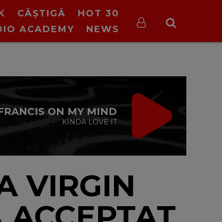
K
CÂȘTIGĂ
HOT 30
DIO ACADEMY
NEWS
TIC TALK
cu Oana Tache
10:00 - 13:00
A VIRGIN
A ACCEPTAT