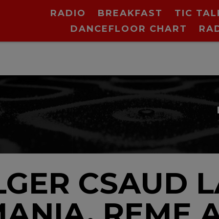
RADIO
BREAKFAST
TIC TAL
DANCEFLOOR CHART
RA
GER CSAUD L
ANIA. REME 