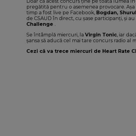
Doar că acest concurs ține pe toată lumea în
pregătită pentru o asemenea provocare. Așa se
timp a fost live pe Facebook,
Bogdan, Shuru
de CSAUD în direct, cu șase participanți, și 
Challenge
.
Se întâmplă miercuri, la
Virgin Tonic
, iar d
șansa să aducă cel mai tare concurs radio al 
Cezi că va trece miercuri de Heart Rate 