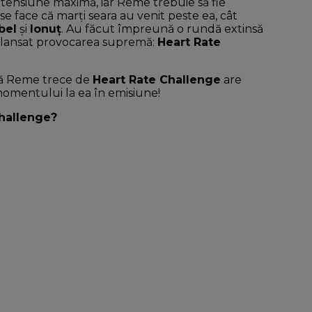
 tensiune maximă, iar Reme trebuie să fie
 face că marți seara au venit peste ea, cât
bel
și
Ionuț
. Au făcut împreună o rundă extinsă
au lansat provocarea supremă:
Heart Rate
acă Reme trece de
Heart Rate Challenge
are
momentului la ea în emisiune!
Challenge?