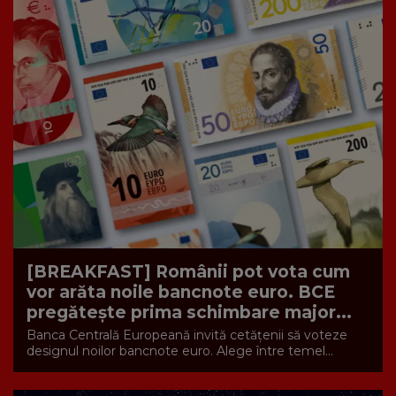
[BREAKFAST] Românii pot vota cum
vor arăta noile bancnote euro. BCE
pregătește prima schimbare major...
Banca Centrală Europeană invită cetățenii să voteze
designul noilor bancnote euro. Alege între temel...