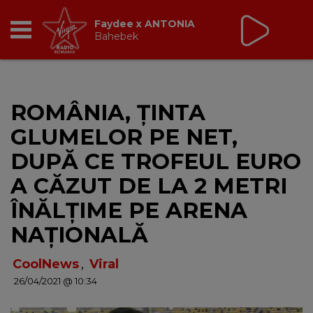
Virgin Radio Music
21:00 - 23:55
RADIO
ROMÂNIA, ȚINTA
BREAKFAST
GLUMELOR PE NET,
TIC TALK
DUPĂ CE TROFEUL EURO
A CĂZUT DE LA 2 METRI
CÂȘTIGĂ
ÎNĂLȚIME PE ARENA
HOT 30
NAȚIONALĂ
DANCEFLOOR CHART
CoolNews
,
Viral
26/04/2021 @ 10:34
RADIO ACADEMY