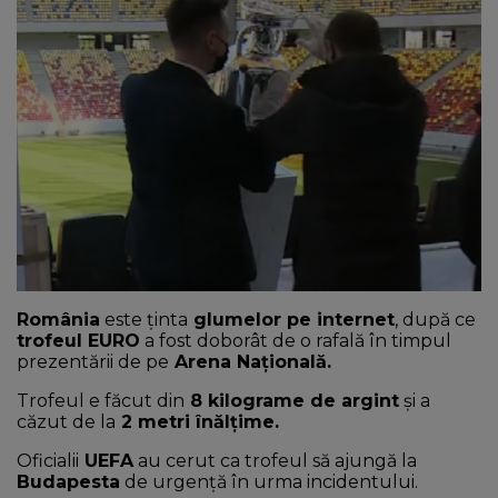
NEWS
CONTUL MEU
România
este ținta
glumelor pe internet
, după ce
trofeul EURO
a fost doborât de o rafală în timpul
prezentării de pe
Arena Națională.
Trofeul e făcut din
8 kilograme de argint
și a
căzut de la
2 metri înălțime.
Oficialii
UEFA
au cerut ca trofeul să ajungă la
Budapesta
de urgență în urma incidentului.