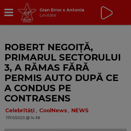
Virgin Radio Music de
Weekend
08:00 - 12:00
RADIO
ROBERT NEGOIȚĂ,
BREAKFAST
PRIMARUL SECTORULUI
TIC TALK
3, A RĂMAS FĂRĂ
PERMIS AUTO DUPĂ CE
CÂȘTIGĂ
A CONDUS PE
HOT 30
CONTRASENS
DANCEFLOOR CHART
Celebrități
,
CoolNews
,
NEWS
17/05/2023 @ 14:38
RADIO ACADEMY