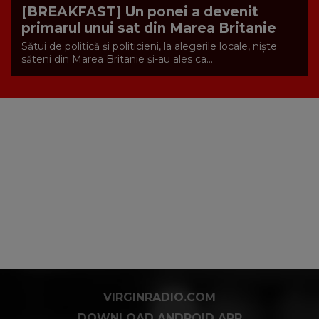
[BREAKFAST] Un ponei a devenit
primarul unui sat din Marea Britanie
Sătui de politică şi politicieni, la alegerile locale, nişte
săteni din Marea Britanie şi-au ales ca...
VIRGINRADIO.COM
DOWNLOAD ANDROID APP