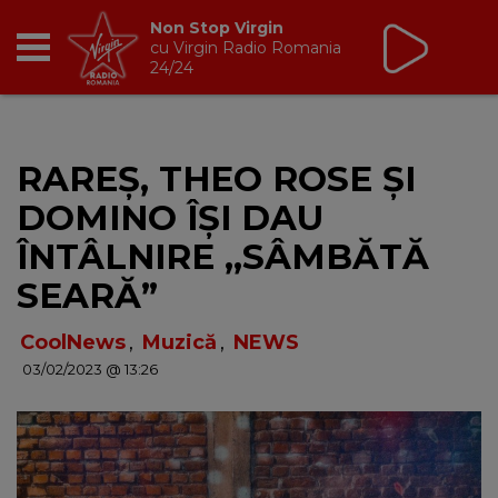
Non Stop Virgin
cu Virgin Radio Romania
24/24
RADIO
RAREȘ, THEO ROSE ȘI
BREAKFAST
DOMINO ÎȘI DAU
TIC TALK
ÎNTÂLNIRE ,,SÂMBĂTĂ
SEARĂ”
CÂȘTIGĂ
CoolNews
,
Muzică
,
NEWS
HOT 30
03/02/2023 @ 13:26
DANCEFLOOR CHART
RADIO ACADEMY