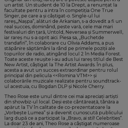
un artist. Un student de 10 la Drept, a renunțat la
facultate pentru a intra în competiția One True
Singer, pe care a și câștigat-o. Single-ul lui
rareș,,,Nașpa”, alături de Arkanian, s-a dovedit a fi un
real succes, dominând, peste vară, cele mai mari
festivaluri din țară, Untold, Neversea și Summerwell,
iar rareș nu s-a oprit aici. Piesa sa, ,,Buchetde
trandafiri”, în colaborare cu Olivia Addams, a pus
stăpânire săptămâni la rând pe primele poziții ale
topurilor de radio, atingând locul 2 în Media Forest.
Toate aceste reușite i-au adus lui rareș titlul de Best
New Artist, câștigat la The Artist Awards. În plus,
acesta a avut un succes extraordinar pentru rolul
principal din pelicula <<Romina VTM>> și
colaborările muzicale realizate pentru soundtrack-
ul acestuia, cu Bogdan DLP și Nicole Cherry.
Theo Rose este unul dintre cei mai apreciați artiști
din showbiz-ul local. Deși este cântăreață, tânăra a
apărut la TV în calitate de co-prezentatoare la
,,Vorbește Lumea” și a devenit cunoscută publicului
larg după ce a participat la „Bravo, ai stil! Celebrities”.
La doar 23 de ani, Theo Rose a câștigat numeroase