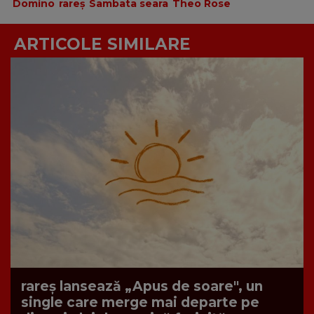
Domino
rareș
Sambata seara
Theo Rose
ARTICOLE SIMILARE
rareș lansează „Apus de soare", un
single care merge mai departe pe