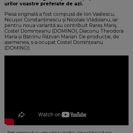
urilor voastre preferate de azi.
Piesa originală a fost compusă de Ion Vasilescu,
Nicușor Constantinescu și Nicolaie Vlădoianu, iar
pentru noua variantă au contribuit Rareș Mariș,
Costel Domințeanu (DOMINO), Diaconu Theodora
Maria și Batrinu Răzvan Marian. De producție, de
asemenea, s-a ocupat Costel Domințeanu
(DOMINO).
,,
Am crescut cu muzica veche, iar <<Vrei să ne-