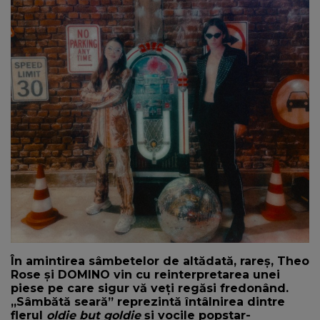
NEWS
CONTUL MEU
În amintirea sâmbetelor de altădată, rareș, Theo
Rose și DOMINO vin cu reinterpretarea unei
piese pe care sigur vă veți regăsi fredonând.
,,Sâmbătă seară” reprezintă întâlnirea dintre
flerul
oldie but goldie
și vocile popstar-