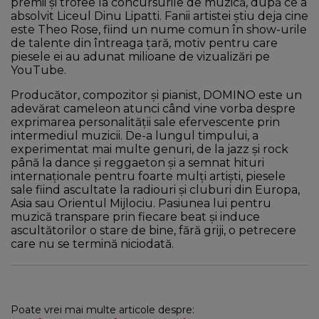
premii și trofee la concursurile de muzică, după ce a
absolvit Liceul Dinu Lipatti. Fanii artistei știu deja cine
este Theo Rose, fiind un nume comun în show-urile
de talente din întreaga țară, motiv pentru care
piesele ei au adunat milioane de vizualizări pe
YouTube.
Producător, compozitor și pianist, DOMINO este un
adevărat cameleon atunci când vine vorba despre
exprimarea personalității sale efervescente prin
intermediul muzicii. De-a lungul timpului, a
experimentat mai multe genuri, de la jazz și rock
până la dance și reggaeton și a semnat hituri
internaționale pentru foarte mulți artiști, piesele
sale fiind ascultate la radiouri și cluburi din Europa,
Asia sau Orientul Mijlociu. Pasiunea lui pentru
muzică transpare prin fiecare beat și induce
ascultătorilor o stare de bine, fără griji, o petrecere
care nu se termină niciodată.
Poate vrei mai multe articole despre: