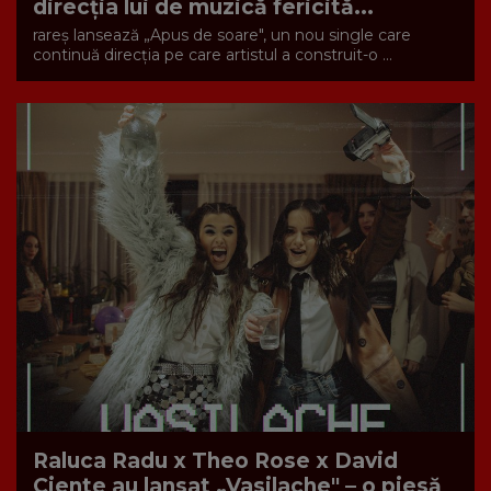
direcția lui de muzică fericită...
rareș lansează „Apus de soare", un nou single care
continuă direcția pe care artistul a construit-o ...
Raluca Radu x Theo Rose x David
Ciente au lansat „Vasilache" – o piesă