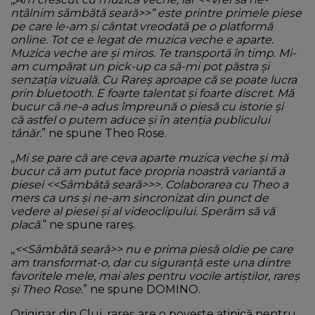
ntâlnim sâmbătă seară>>” este printre primele piese
pe care le-am și cântat vreodată pe o platformă
online. Tot ce e legat de muzica veche e aparte.
Muzica veche are și miros. Te transportă în timp. Mi-
am cumpărat un pick-up ca să-mi pot păstra și
senzația vizuală. Cu Rareș aproape că se poate lucra
prin bluetooth. E foarte talentat și foarte discret. Mă
bucur că ne-a adus împreună o piesă cu istorie și
că astfel o putem aduce și în atenția publicului
tânăr.
” ne spune Theo Rose.
,,
Mi se pare că are ceva aparte muzica veche și mă
bucur că am putut face propria noastră variantă a
piesei <<Sâmbătă seară>>>. Colaborarea cu Theo a
mers ca uns și ne-am sincronizat din punct de
vedere al piesei și al videoclipului. Sperăm să vă
placă
.“ ne spune rareș.
,,
<<Sâmbătă seară>> nu e prima piesă oldie pe care
am transformat-o, dar cu siguranță este una dintre
favoritele mele, mai ales pentru vocile artiștilor, rareș
și Theo Rose.
” ne spune DOMINO.
Originar din Cluj, rareș are o poveste atipică pentru