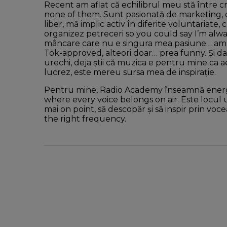
Recent am aflat că echilibrul meu stă între cre
none of them. Sunt pasionată de marketing, c
liber, mă implic activ în diferite voluntariate
organizez petreceri so you could say I’m alw
mâncare care nu e singura mea pasiune… am în
Tok-approved, alteori doar… prea funny. Și da
urechi, deja știi că muzica e pentru mine ca aer
lucrez, este mereu sursa mea de inspirație.
Pentru mine, Radio Academy înseamnă energie
where every voice belongs on air. Este locul 
mai on point, să descopăr şi să inspir prin vo
the right frequency.