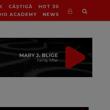
K
CÂȘTIGĂ
HOT 30
DIO ACADEMY
NEWS
VIRGIN RADIO
MUSIC
21:00 - 23:55