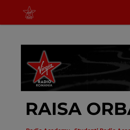
Virgin Radio Music
21:00 - 23:55
LIVE &
PODCAST
RAISA OR