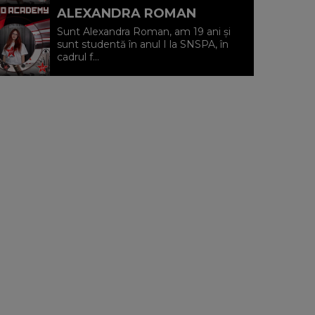
ALEXANDRA ROMAN
Sunt Alexandra Roman, am 19 ani și
sunt studentă în anul I la SNSPA, în
cadrul f...