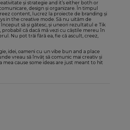
ativitate și strategie and it’s either both or
omunicare, design şi organizare. În timpul
, creez content, lucrez la proiecte de branding și
ays in the creative mode. Să nu uităm de
ceput să şi gătesc, şi uneori rezultatul e Tik
, probabil că dacă mă vezi cu căştile mereu în
ul. Nu pot trăi fără ea, fie că ascult, creez,
, idei, oameni cu un vibe bun and a place
unde vreau să învăț să comunic mai creativ și
cea mea cause some ideas are just meant to hit