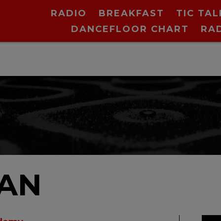
RADIO
BREAKFAST
TIC TAL
DANCEFLOOR CHART
RA
BAN