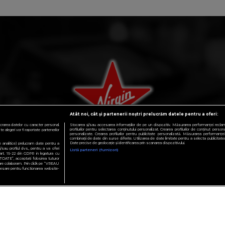
Atât noi, cât și partenerii noștri prelucrăm datele pentru a oferi:
crarea datelor cu caracter personal.
Stocarea și/sau accesarea informațiilor de pe un dispozitiv. Măsurarea performanței reclamelo
profilurilor pentru selectarea conținutului personalizat. Crearea profilurilor de conținut personali
 alegeri vor fi raportate partenerilor
personalizate. Crearea profilurilor pentru publicitate personalizată. Măsurarea performanței 
ONCURSURI
combinații de date din surse diferite. Utilizarea de date limitate pentru a selecta publicitatea.
Date precise de geolocație și identificarea prin scanarea dispozitivului.
te analitice) prelucram date pentru a
sau profilul dvs., pentru a va oferi
Listă parteneri (furnizori)
e art. 15-22 din GDPR in legatura cu
TOATE”, acceptati folosirea tuturor
 care colaboram. Prin click pe “VREAU
esare pentru functionarea website-
N LOGO ȘI LOGO VIRGIN RADIO SUNT MĂRCI ÎNREGISTRATE ALE VIRGIN ENTERPRI
MULTE INFORMAȚII DESPRE VIRGIN RADIO INTERNATIONAL VIZITAȚI
WWW.VIRG