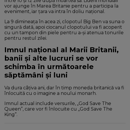
între 10 și 12 zile după moartea sa. Liderii mondiali
vor ajunge în Marea Britanie pentru a participa la
eveniment, iar țara va intra în doliu național.
La 9 dimineața în acea zi, clopotul Big Ben va suna o
singură dată, apoi ciocanul clopotului va fi acoperit
cu un tampon din piele pentru a-și atenua tonurile
pentru restul zilei.
Imnul național al Marii Britanii,
banii și alte lucruri se vor
schimba în următoarele
săptămâni și luni
Va dura câțiva ani, dar în timp moneda britanică va fi
înlocuită cu o imagine a noului monarh.
Imnul actual include versurile, „God Save The
Queen”, care vor fi înlocuite cu „God Save The
King”.