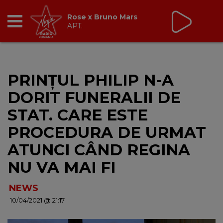
Virgin Radio Music de
Weekend
08:00 - 12:00
RADIO
PRINȚUL PHILIP N-A
BREAKFAST
DORIT FUNERALII DE
TIC TALK
STAT. CARE ESTE
PROCEDURA DE URMAT
CÂȘTIGĂ
ATUNCI CÂND REGINA
HOT 30
NU VA MAI FI
DANCEFLOOR CHART
NEWS
10/04/2021 @ 21:17
RADIO ACADEMY