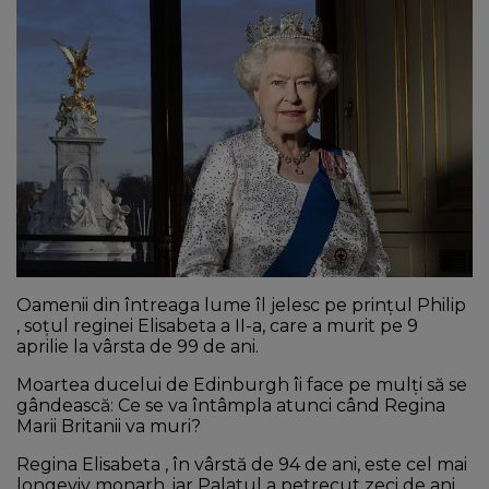
NEWS
CONTUL MEU
Oamenii din întreaga lume îl jelesc pe prințul Philip
, soțul reginei Elisabeta a II-a, care a murit pe 9
aprilie la vârsta de 99 de ani.
Moartea ducelui de Edinburgh îi face pe mulți să se
gândească: Ce se va întâmpla atunci când Regina
Marii Britanii va muri?
Regina Elisabeta , în vârstă de 94 de ani, este cel mai
longeviv monarh, iar Palatul a petrecut zeci de ani