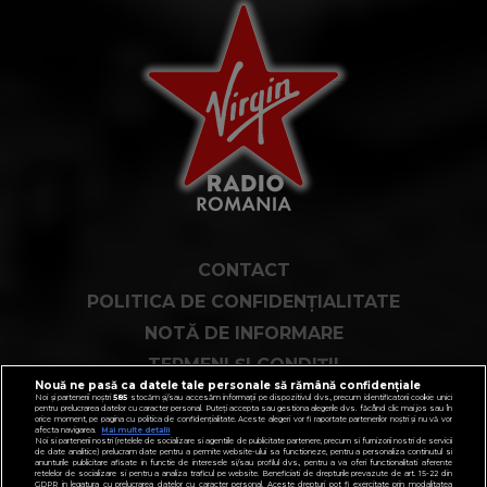
CONTACT
POLITICA DE CONFIDENȚIALITATE
NOTĂ DE INFORMARE
TERMENI ȘI CONDIȚII
Nouă ne pasă ca datele tale personale să rămână confidențiale
COD DEONTOLOGIC
Noi și partenerii noștri
585
stocăm și/sau accesăm informații pe dispozitivul dvs., precum identificatorii cookie unici
pentru prelucrarea datelor cu caracter personal. Puteți accepta sau gestiona alegerile dvs. făcând clic mai jos sau în
orice moment, pe pagina cu politica de confidențialitate. Aceste alegeri vor fi raportate partenerilor noștri și nu vă vor
PUBLICITATE PRIN RRM
afecta navigarea.
Mai multe detalii
Noi si partenerii nostri (retelele de socializare si agentiile de publicitate partenere, precum si furnizorii nostri de servicii
de date analitice) prelucram date pentru a permite website-ului sa functioneze, pentru a personaliza continutul si
FAQ
anunturile publicitare afisate in functie de interesele si/sau profilul dvs., pentru a va oferi functionalitati aferente
retelelor de socializare si pentru a analiza traficul pe website. Beneficiati de drepturile prevazute de art. 15-22 din
GDPR in legatura cu prelucrarea datelor cu caracter personal. Aceste drepturi pot fi exercitate prin modalitatea