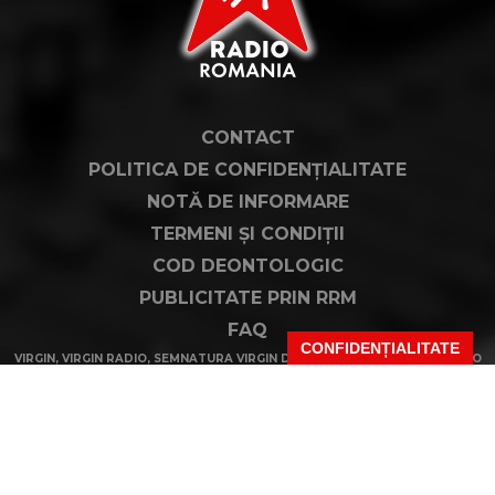
CONTACT
POLITICA DE CONFIDENȚIALITATE
NOTĂ DE INFORMARE
TERMENI ȘI CONDIȚII
COD DEONTOLOGIC
PUBLICITATE PRIN RRM
FAQ
CONFIDENȚIALITATE
VIRGIN, VIRGIN RADIO, SEMNATURA VIRGIN DIN LOGO ȘI LOGO VIRGIN RADIO
SUNT MĂRCI ÎNREGISTRATE ALE VIRGIN ENTERPRISES LIMITED ȘI SUNT
UTILIZATE SUB LICENȚĂ.
PENTRU MAI MULTE INFORMAȚII DESPRE VIRGIN RADIO INTERNATIONAL
VIZITAȚI
WWW.VIRGINRADIO.COM