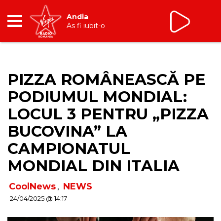
Andia
As fi iubit-o
RADIO
PIZZA ROMÂNEASCĂ PE
BREAKFAST
PODIUMUL MONDIAL:
TIC TALK
LOCUL 3 PENTRU „PIZZA
BUCOVINA” LA
CÂȘTIGĂ
CAMPIONATUL
HOT 30
MONDIAL DIN ITALIA
DANCEFLOOR CHART
CoolNews
,
NEWS
24/04/2025 @ 14:17
RADIO ACADEMY