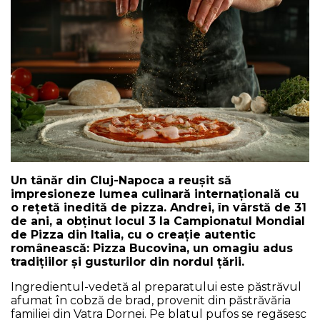
NEWS
CONTUL MEU
Un tânăr din Cluj-Napoca a reușit să
impresioneze lumea culinară internațională cu
o rețetă inedită de pizza. Andrei, în vârstă de 31
de ani, a obținut locul 3 la Campionatul Mondial
de Pizza din Italia, cu o creație autentic
românească: Pizza Bucovina, un omagiu adus
tradițiilor și gusturilor din nordul țării.
Ingredientul-vedetă al preparatului este păstrăvul
afumat în cobză de brad, provenit din păstrăvăria
familiei din Vatra Dornei. Pe blatul pufos se regăsesc