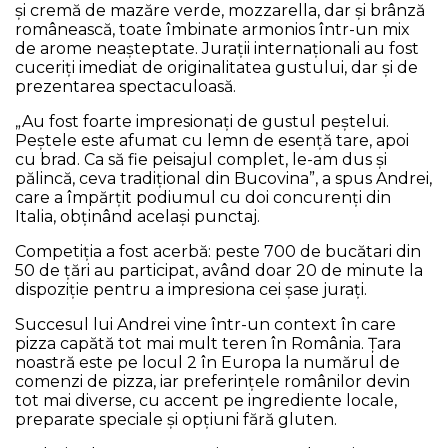
și cremă de mazăre verde, mozzarella, dar și brânză
românească, toate îmbinate armonios într-un mix
de arome neașteptate. Jurații internaționali au fost
cuceriți imediat de originalitatea gustului, dar și de
prezentarea spectaculoasă.
„Au fost foarte impresionați de gustul peștelui.
Peștele este afumat cu lemn de esență tare, apoi
cu brad. Ca să fie peisajul complet, le-am dus și
pălincă, ceva tradițional din Bucovina”, a spus Andrei,
care a împărțit podiumul cu doi concurenți din
Italia, obținând același punctaj.
Competiția a fost acerbă: peste 700 de bucătari din
50 de țări au participat, având doar 20 de minute la
dispoziție pentru a impresiona cei șase jurați.
Succesul lui Andrei vine într-un context în care
pizza capătă tot mai mult teren în România. Țara
noastră este pe locul 2 în Europa la numărul de
comenzi de pizza, iar preferințele românilor devin
tot mai diverse, cu accent pe ingrediente locale,
preparate speciale și opțiuni fără gluten.