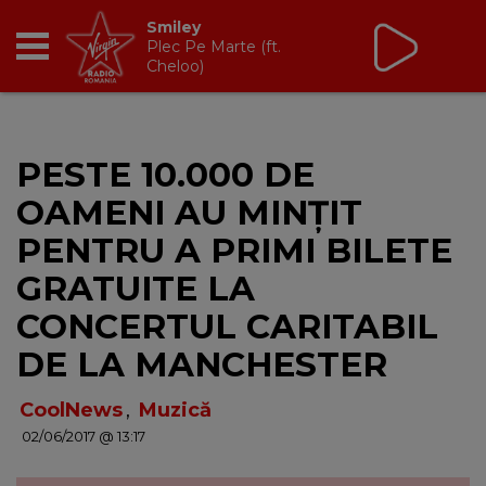
Virgin Radio Breakfast
cu Oana Paraschiv și
Andreas Petrescu
06:30 - 10:00
RADIO
PESTE 10.000 DE
BREAKFAST
OAMENI AU MINȚIT
TIC TALK
PENTRU A PRIMI BILETE
GRATUITE LA
CÂȘTIGĂ
CONCERTUL CARITABIL
HOT 30
DE LA MANCHESTER
DANCEFLOOR CHART
CoolNews
,
Muzică
02/06/2017 @ 13:17
RADIO ACADEMY