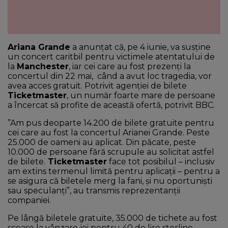
Ariana Grande
a anunțat că, pe 4 iunie, va susține
un concert caritbil pentru victimele atentatului de
la
Manchester
, iar cei care au fost prezenți la
concertul din 22 mai, când a avut loc tragedia, vor
avea acces gratuit. Potrivit agenției de bilete
Ticketmaster
, un număr foarte mare de persoane
a încercat să profite de această ofertă, potrivit BBC.
”Am pus deoparte 14.200 de bilete gratuite pentru
cei care au fost la concertul Arianei Grande. Peste
25.000 de oameni au aplicat. Din păcate, peste
10.000 de persoane fără scrupule au solicitat astfel
de bilete.
Ticketmaster
face tot posibilul – inclusiv
am extins termenul limită pentru aplicaţii – pentru a
se asigura că biletele merg la fani, şi nu oportunişti
sau speculanţi”, au transmis reprezentanţii
companiei.
Pe lângă biletele gratuite, 35.000 de tichete au fost
scoase la vânzare joi pentru 40 de lire sterline