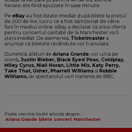
fiecare, ele fiind epuizate în șase minute.
Pe
eBay
au fost listate imediat după bilete la prețul
de 200 de lire, lucru ce a fost sancționat de către
fani în mediul online. eBay a declarat că orice ofertă
pentru concertul caritabil de la Manchester va fi
șters imediat. De asemenea,
Ticketmaster
a
anunțat că biletele revândute vor fi anulate.
Duminică, alături de
Ariana Grande
, vor urca pe
scenă
, Justin Bieber, Black Eyed Peas, Coldplay,
Miley Cyrus, Niall Horan, Little Mix, Katy Perry,
Take That, Usher, Pharrell Williams
şi
R
obbie
Williams,
iar spectacolul va fi transmis de BBC.
Poate vrei mai multe articole despre:
Ariana Grande
bilete
concert
Manchester