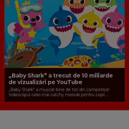
„Baby Shark” a trecut de 10 miliarde
de vizualizări pe YouTube
„Baby Shark” a mușcat bine de tot din competiție!
Videoclipul celei mai catchy melodii pentru copii ...