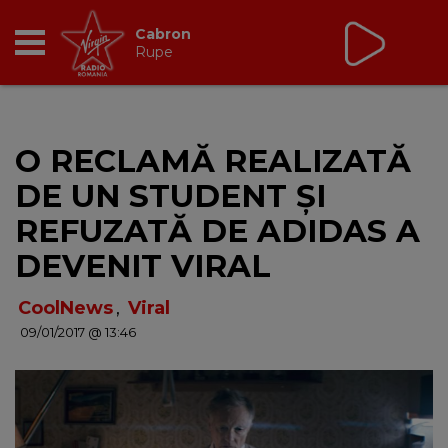
Virgin Radio Music
21:00 - 23:55
RADIO
O RECLAMĂ REALIZATĂ
BREAKFAST
DE UN STUDENT ȘI
TIC TALK
REFUZATĂ DE ADIDAS A
DEVENIT VIRAL
CÂȘTIGĂ
CoolNews
,
Viral
HOT 30
09/01/2017 @ 13:46
DANCEFLOOR CHART
RADIO ACADEMY