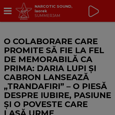
Non Stop Virgin
cu Virgin Radio Romania
24/24
RADIO
O COLABORARE CARE
BREAKFAST
PROMITE SĂ FIE LA FEL
TIC TALK
DE MEMORABILĂ CA
PRIMA: DARIA LUPI ȘI
CÂȘTIGĂ
CABRON LANSEAZĂ
HOT 30
„TRANDAFIRI” – O PIESĂ
DESPRE IUBIRE, PASIUNE
DANCEFLOOR CHART
ȘI O POVESTE CARE
RADIO ACADEMY
LASĂ URME