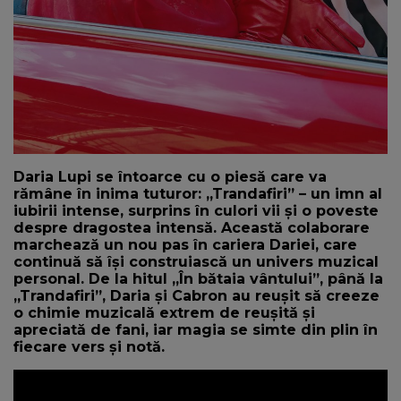
Daria Lupi se întoarce cu o piesă care va
rămâne în inima tuturor: „Trandafiri” – un imn al
iubirii intense, surprins în culori vii și o poveste
despre dragostea intensă. Această colaborare
marchează un nou pas în cariera Dariei, care
continuă să își construiască un univers muzical
personal. De la hitul „În bătaia vântului”, până la
„Trandafiri”, Daria și Cabron au reușit să creeze
o chimie muzicală extrem de reușită și
apreciată de fani, iar magia se simte din plin în
fiecare vers și notă.