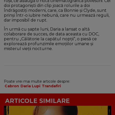
roșii, ce adaugă o notă cinematografică povestirii. Cei
doi protagoniști din clip joacă rolurile a doi
îndrăgostiți moderni, care, ca Bonnie și Clyde, sunt
prinși într-o iubire nebună, care nu urmează reguli,
dar imposibil de rupt.
În urmă cu șapte luni, Daria a lansat o altă
colaborare de succes, de data aceasta cu DOC,
pentru „Călătorie la capătul nopții”, o piesă ce
explorează profunzimile emoțiilor umane și
misterul vieții nocturne.
Poate vrei mai multe articole despre:
Cabron
Daria Lupi
Trandafiri
ARTICOLE SIMILARE