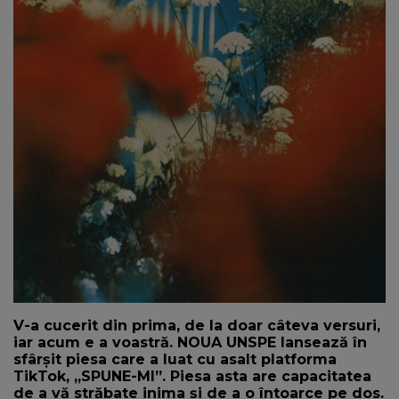
NEWS
CONTUL MEU
V-a cucerit din prima, de la doar câteva versuri,
iar acum e a voastră. NOUA UNSPE lansează în
sfârșit piesa care a luat cu asalt platforma
TikTok, ,,SPUNE-MI”. Piesa asta are capacitatea
de a vă străbate inima și de a o întoarce pe dos.