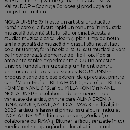
Acesta a fost regizat de Quba, cu 1stAD – Moza
Kaliza, DOP – Codruța Corocea și producție de
Loops Production.
NOUA UNSPE (911) este un artist și producător
român care și-a făcut rapid un renume în industria
muzicală datorită stilului său original. Acesta a
studiat muzica clasică, vioară și pian, timp de nouă
ani la o școală de muzică din orașul său natal, fapt
ce a influențat, fără îndoială, stilul său muzical divers
ce încorporează elemente de Hip-Hop, Pop și
ambiențe sonice experimentale. Cu un amestec
unic de fundaluri muzicale și un talent pentru
producerea de piese de succes, NOUA UNSPE a
produs o serie de piese extrem de apreciate, printre
care “Miami Bici” cu KILLA FONIC, „Haolo”, cu KILLA
FONIC și NANE & “Stai” cu KILLA FONIC și NANE.
NOUA UNSPE a colaborat, de asemenea, cu o
varietate de artiști, printre care ALINA EREMIA,
INNA, AMULY, NANE, AZTECA, RAVA & mulți alții. În
2023, artistul a lansat și primul său album intitulat
,,NOUA UNSPE”. Ultima sa lansare, ,,Zodiac”, o
colaborare cu RAVA și Bittner, a făcut senzație în tot
mediul online, ajungând pe locul #1 în topurile