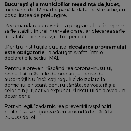
Bucureşti şi a municipiilor reşedinţă de judeţ
,
începând din 12 martie până la data de 31 martie, cu
posibilitatea de prelungire.
Recomandarea prevede ca programul de începere
să fie stabilit în trei intervale orare, iar plecarea să fie
decalată, consecutiv, în trei perioade.
„Pentru instituţiile publice,
decalarea programului
este obligatorie
„, a adăugat Arafat, într-o
declaraţie la sediul MAI.
Pentru a preveni răspândirea coronavirusului,
respectaţi măsurile de precauţie decise de
autorităţi! Nu încălcaţi regulile de izolare la
domiciliu: e riscant pentru sănătatea voastră şi a
celor din jur, dar vă expuneţi şi riscului de a avea un
dosar penal.
Potrivit legii, ”zădărnicirea prevenirii răspândirii
bolilor” se sancţionează cu amendă de până la
20.000 de lei