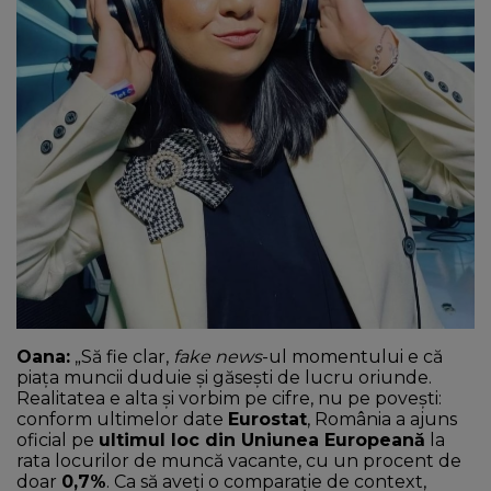
NEWS
CONTUL MEU
Oana:
„Să fie clar,
fake news
-ul momentului e că
piața muncii duduie și găsești de lucru oriunde.
Realitatea e alta și vorbim pe cifre, nu pe povești:
conform ultimelor date
Eurostat
, România a ajuns
oficial pe
ultimul loc din Uniunea Europeană
la
rata locurilor de muncă vacante, cu un procent de
doar
0,7%
. Ca să aveți o comparație de context,