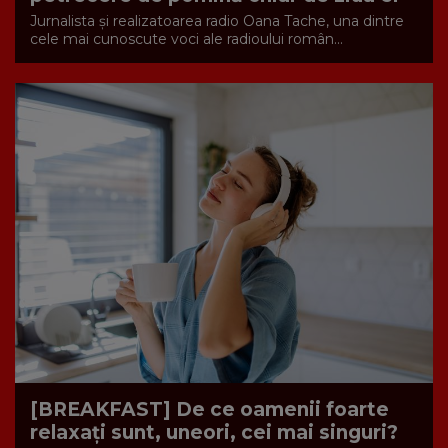
Jurnalista și realizatoarea radio Oana Tache, una dintre
cele mai cunoscute voci ale radioului român...
[BREAKFAST] De ce oamenii foarte
relaxați sunt, uneori, cei mai singuri?