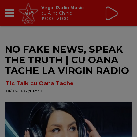
Virgin Radio Music
cu Alina Chinie
19:00 - 21:00
RADIO
NO FAKE NEWS, SPEAK
BREAKFAST
THE TRUTH | CU OANA
TIC TALK
TACHE LA VIRGIN RADIO
CÂȘTIGĂ
Tic Talk cu Oana Tache
01/07/2026 @ 12:30
HOT 30
DANCEFLOOR CHART
RADIO ACADEMY