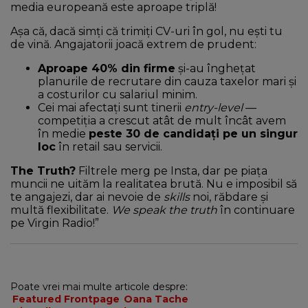
media europeană este aproape triplă!
Așa că, dacă simți că trimiți CV-uri în gol, nu ești tu
de vină. Angajatorii joacă extrem de prudent:
Aproape 40% din firme
și-au înghețat
planurile de recrutare din cauza taxelor mari și
a costurilor cu salariul minim.
Cei mai afectați sunt tinerii
entry-level
—
competiția a crescut atât de mult încât avem
în medie
peste 30 de candidați pe un singur
loc
în retail sau servicii.
The Truth?
Filtrele merg pe Insta, dar pe piața
muncii ne uităm la realitatea brută. Nu e imposibil să
te angajezi, dar ai nevoie de
skills
noi, răbdare și
multă flexibilitate.
We speak the truth
în continuare
pe Virgin Radio!”
Poate vrei mai multe articole despre:
Featured Frontpage
Oana Tache