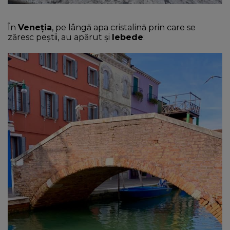
În
Veneția
, pe lângă apa cristalină prin care se
zăresc peștii, au apărut și
lebede
: