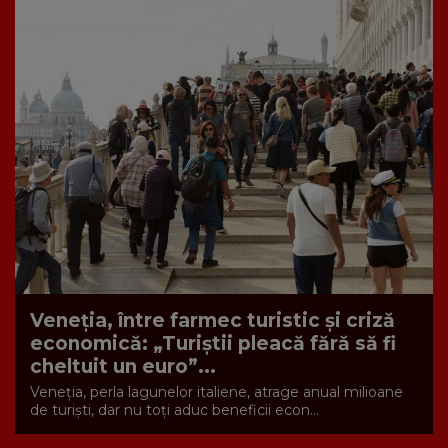
Veneția, între farmec turistic și criză
economică: „Turiștii pleacă fără să fi
cheltuit un euro”...
Veneția, perla lagunelor italiene, atrage anual milioane
de turiști, dar nu toți aduc beneficii econ...