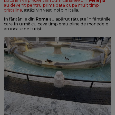
Dacă ieri vă prezentam cum canalele din
Veneția
au devenit pentru prima dată după mult timp
NEWS
cristaline
, astăzi vin vești noi din Italia.
În fântânile din
Roma
au apărut rățuște în fântânile
CONTUL MEU
care în urmă cu ceva timp erau pline de monedele
aruncate de turiști.