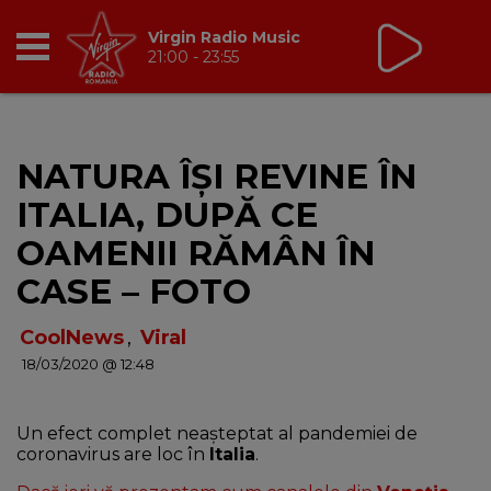
Virgin Radio Music
21:00 - 23:55
RADIO
NATURA ÎȘI REVINE ÎN
BREAKFAST
ITALIA, DUPĂ CE
TIC TALK
OAMENII RĂMÂN ÎN
CASE – FOTO
CÂȘTIGĂ
CoolNews
,
Viral
HOT 30
18/03/2020 @ 12:48
DANCEFLOOR CHART
Un efect complet neașteptat al pandemiei de
coronavirus are loc în
Italia
.
RADIO ACADEMY