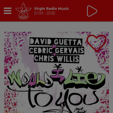
Virgin Radio Music
21:00 - 23:55
RADIO
BREAKFAST
TIC TALK
CÂȘTIGĂ
HOT 30
DANCEFLOOR CHART
RADIO ACADEMY