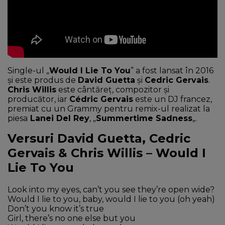
Single-ul „
Would I Lie To You
” a fost lansat în 2016
şi este produs de
David Guetta
şi
Cedric Gervais
.
Chris Willis
este cântăreţ, compozitor şi
producător, iar
Cédric Gervais
este un DJ francez,
premiat cu un Grammy pentru remix-ul realizat la
piesa
Lanei Del Rey
, „
Summertime Sadness
„.
Versuri David Guetta, Cedric
Gervais & Chris Willis – Would I
Lie To You
Look into my eyes, can’t you see they’re open wide?
Would I lie to you, baby, would I lie to you (oh yeah)
Don’t you know it’s true
Girl, there’s no one else but you