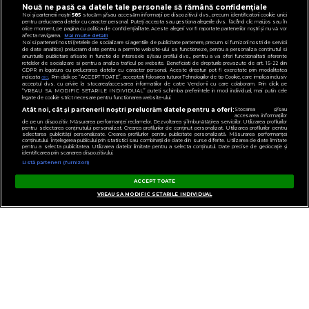
Nouă ne pasă ca datele tale personale să rămână confidențiale
Noi și partenerii noștri
585
stocăm și/sau accesăm informații pe dispozitivul dvs., precum identificatorii cookie unici
pentru prelucrarea datelor cu caracter personal. Puteți accepta sau gestiona alegerile dvs. făcând clic mai jos sau în
orice moment, pe pagina cu politica de confidențialitate. Aceste alegeri vor fi raportate partenerilor noștri și nu vă vor
afecta navigarea.
Mai multe detalii
Noi si partenerii nostri (retelele de socializare si agentiile de publicitate partenere, precum si furnizorii nostri de servicii
de date analitice) prelucram date pentru a permite website-ului sa functioneze, pentru a personaliza continutul si
anunturile publicitare afisate in functie de interesele si/sau profilul dvs., pentru a va oferi functionalitati aferente
retelelor de socializare si pentru a analiza traficul pe website. Beneficiati de drepturile prevazute de art. 15-22 din
GDPR in legatura cu prelucrarea datelor cu caracter personal. Aceste drepturi pot fi exercitate prin modalitatea
indicata
aici
. Prin click pe “ACCEPT TOATE”, acceptati folosirea tuturor Tehnologiilor de tip Cookie, care implica inclusiv
acceptul dvs. cu privire la stocarea/accesarea informatiilor de catre Vendor-ii cu care colaboram. Prin click pe
“VREAU SA MODIFIC SETARILE INDIVIDUAL” puteti schimba preferintele in mod individual, mai putin cele
legate de cookie strict necesare pentru functionarea website-ului.
Atât noi, cât și partenerii noștri prelucrăm datele pentru a oferi:
Stocarea și/sau
accesarea informațiilor
de pe un dispozitiv. Măsurarea performanței reclamelor. Dezvoltarea și îmbunătățirea serviciilor. Utilizarea profilurilor
pentru selectarea conținutului personalizat. Crearea profilurilor de conținut personalizat. Utilizarea profilurilor pentru
selectarea publicității personalizate. Crearea profilurilor pentru publicitate personalizată. Măsurarea performanței
conținutului. Înțelegerea publicului prin statistici sau combinații de date din surse diferite. Utilizarea de date limitate
pentru a selecta publicitatea. Utilizarea datelor limitate pentru a selecta conținutul. Date precise de geolocație și
identificarea prin scanarea dispozitivului.
Listă parteneri (furnizori)
ACCEPT TOATE
CONTACT
VREAU SA MODIFIC SETARILE INDIVIDUAL
GESTIONAȚI PREFERINȚELE
POLITICA DE CONFIDENȚIALITATE
NOTĂ DE INFORMARE
TERMENI ȘI CONDIȚII
COD DEONTOLOGIC
PUBLICITATE PRIN RRM