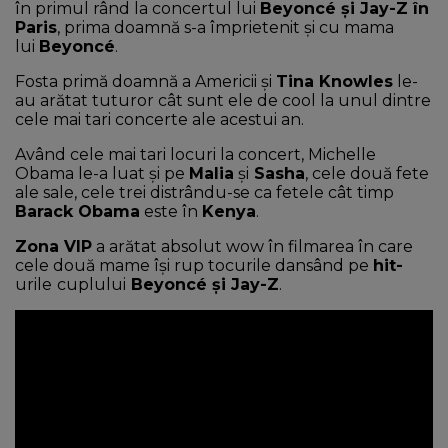
în primul rând la concertul lui
Beyoncé și Jay-Z în
Paris
, prima doamnă s-a împrietenit și cu mama
lui
Beyoncé
.
Fosta primă doamnă a Americii și
Tina Knowles
le-
au arătat tuturor cât sunt ele de cool la unul dintre
cele mai tari concerte ale acestui an.
Având cele mai tari locuri la concert, Michelle
Obama le-a luat și pe
Malia
și
Sasha
, cele două fete
ale sale, cele trei distrându-se ca fetele cât timp
Barack Obama
este în
Kenya
.
Zona VIP
a arătat absolut wow în filmarea în care
cele două mame își rup tocurile dansând pe
hit-
urile
cuplului
Beyoncé și Jay-Z
.