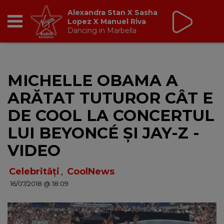
Non Stop Virgin
cu Virgin Radio Romania
24/24
RADIO
MICHELLE OBAMA A
BREAKFAST
ARĂTAT TUTUROR CÂT E
TIC TALK
DE COOL LA CONCERTUL
LUI BEYONCÉ ȘI JAY-Z -
CÂȘTIGĂ
VIDEO
HOT 30
Celebrități
,
CoolNews
16/07/2018 @ 18:09
DANCEFLOOR CHART
RADIO ACADEMY