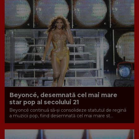
Beyoncé, desemnată cel mai mare
star pop al secolului 21
Beyoncé continuă să-și consolideze statutul de regină
a muzicii pop, fiind desemnată cel mai mare st...