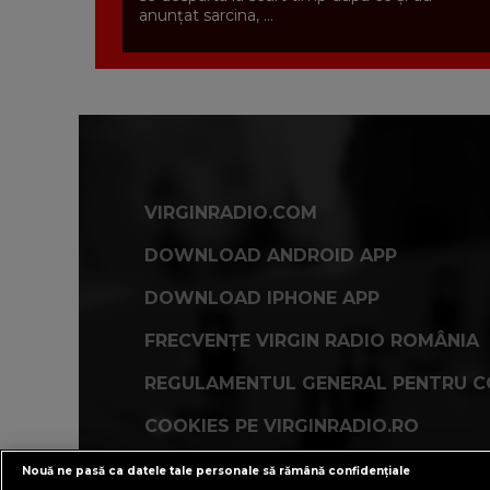
anunțat sarcina, ...
VIRGINRADIO.COM
DOWNLOAD ANDROID APP
DOWNLOAD IPHONE APP
FRECVENȚE VIRGIN RADIO ROMÂNIA
REGULAMENTUL GENERAL PENTRU C
COOKIES PE VIRGINRADIO.RO
Nouă ne pasă ca datele tale personale să rămână confidențiale