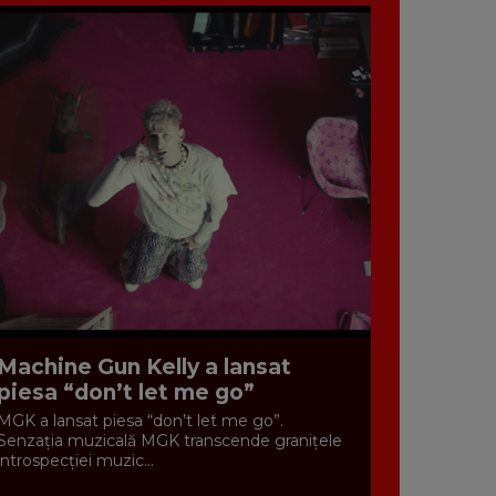
Machine Gun Kelly a lansat
piesa “don’t let me go”
MGK a lansat piesa “don’t let me go”.
Senzația muzicală MGK transcende granițele
introspecției muzic...