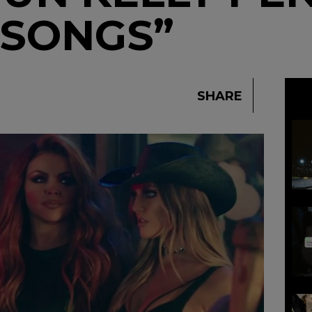
 SONGS”
SHARE