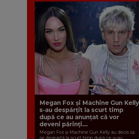
Megan Fox și Machine Gun Kelly
s-au despărțit la scurt timp
după ce au anunțat că vor
deveni părinți...
Megan Fox și Machine Gun Kelly au decis să
se despartă la scurt timp după ce și-au