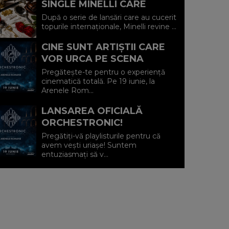
SINGLE MINELLI CARE
SPUNE RĂSPICAT: „TOTUL
După o serie de lansări care au cucerit
SAU NIMIC"
topurile internaționale, Minelli revine ...
CINE SUNT ARTIȘTII CARE
VOR URCA PE SCENA
MISTERIOASĂ DE LA
Pregătește-te pentru o experiență
ORCHESTRONIC?
cinematică totală. Pe 19 iunie, la
Arenele Rom...
LANSAREA OFICIALĂ
ORCHESTRONIC!
Pregătiți-vă playlisturile pentru că
avem vești uriașe! Suntem
entuziasmați să v...