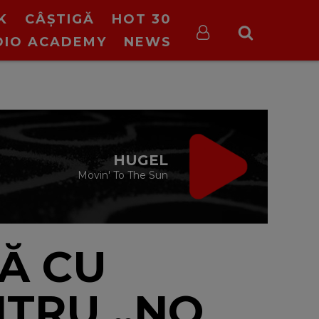
K
CÂȘTIGĂ
HOT 30
DIO ACADEMY
NEWS
VIRGIN RADIO
DRIVE TIME
cu Silviu Andrei
16:00 - 19:00
Ă CU
NTRU „NO