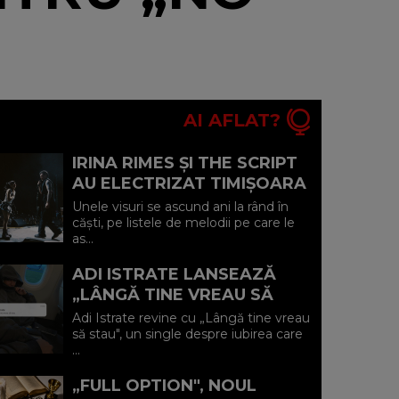
AI AFLAT?
IRINA RIMES ȘI THE SCRIPT
AU ELECTRIZAT TIMIȘOARA
CU UN DUET-SURPRIZĂ PE
Unele visuri se ascund ani la rând în
„HALL OF FAME"
căști, pe listele de melodii pe care le
as...
ADI ISTRATE LANSEAZĂ
„LÂNGĂ TINE VREAU SĂ
STAU" O DECLARAȚIE
Adi Istrate revine cu „Lângă tine vreau
SINCERĂ DESPRE IUBIREA
să stau", un single despre iubirea care
...
CARE ADUCE LINIȘ...
„FULL OPTION", NOUL