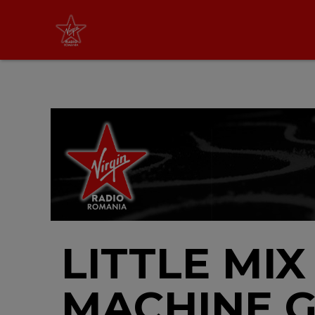
Virgin Radio Drive Time
cu Silviu Andrei
16:00 - 19:00
LIVE &
PODCAST
LITTLE MI
MACHINE G