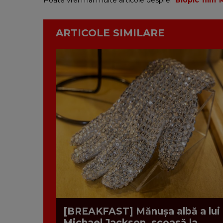
Poate vrei mai multe articole despre:
Biopic
film
ARTICOLE SIMILARE
[BREAKFAST] Mănușa albă a lui
Michael Jackson, scoasă la