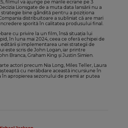
25, filmul va ajunge pe marile ecrane pe 3
Decizia Lionsgate de a muta data lansării nu a
 strategie bine gândită pentru a poziționa
Compania distribuitoare a subliniat că are mari
 încredere sporită în calitatea produsului final.
re cu privire la un film, însă situația lui
rapid, în luna mai 2024, ceea ce oferă echipei de
ditării și implementarea unei strategii de
 este scris de John Logan, iar printre
n Branca, Graham King și Justin Simien.
parte actori precum Nia Long, Miles Teller, Laura
ii așteaptă cu nerăbdare această incursiune în
rea în apropierea sezonului de premii ar putea