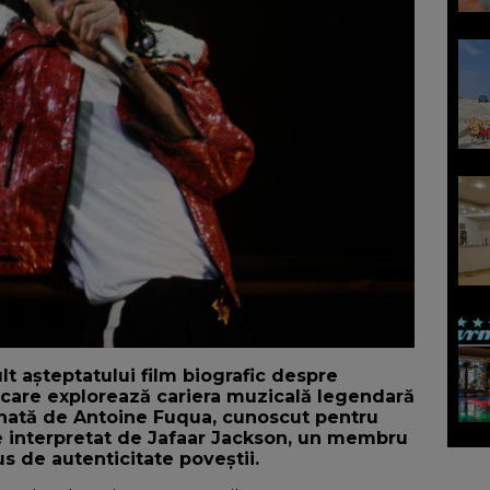
t așteptatului film biografic despre
 care explorează cariera muzicală legendară
mnată de Antoine Fuqua, cunoscut pentru
ste interpretat de Jafaar Jackson, un membru
s de autenticitate poveștii.