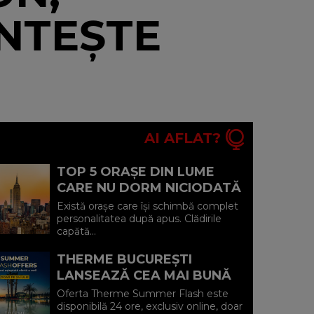
NTEȘTE
AI AFLAT?
TOP 5 ORAȘE DIN LUME
CARE NU DORM NICIODATĂ
ȘI POVEȘTILE DIN SPATELE
Există orașe care își schimbă complet
CELOR MAI CELEBRE
personalitatea după apus. Clădirile
capătă...
BULEVARDE DE ...
THERME BUCUREȘTI
LANSEAZĂ CEA MAI BUNĂ
OFERTĂ A VERII: MINUS 20%
Oferta Therme Summer Flash este
LA VOUCHERE, DOAR PE 24
disponibilă 24 ore, exclusiv online, doar