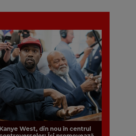
Kanye West, din nou în centrul
controverselor: Își promovează