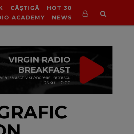
K
CÂȘTIGĂ
HOT 30
DIO ACADEMY
NEWS
VIRGIN RADIO
BREAKFAST
ana Paraschiv și Andreas Petrescu
06:30 - 10:00
GRAFIC
ON,