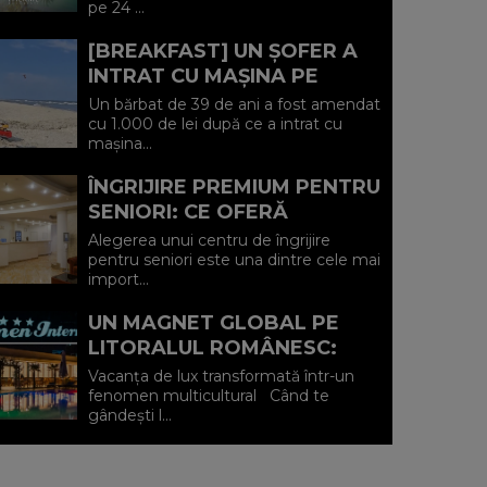
pe 24 ...
IULIE (P)...
[BREAKFAST] UN ȘOFER A
INTRAT CU MAȘINA PE
PLAJA DIN VADU ȘI A FOST
Un bărbat de 39 de ani a fost amendat
AMENDAT.
cu 1.000 de lei după ce a intrat cu
mașina...
ÎNGRIJIRE PREMIUM PENTRU
SENIORI: CE OFERĂ
CENTRUL AFFINITY LIFE
Alegerea unui centru de îngrijire
CARE (P)
pentru seniori este una dintre cele mai
import...
UN MAGNET GLOBAL PE
LITORALUL ROMÂNESC:
HOTEL CARMEN
Vacanța de lux transformată într-un
INTERNATIONAL 5★ DIN
fenomen multicultural Când te
gândești l...
VENUS (P)