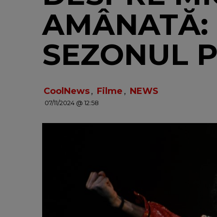
AMÂNATĂ: 
SEZONUL P
CoolNews
,
Filme
,
NEWS
07/11/2024 @ 12:58