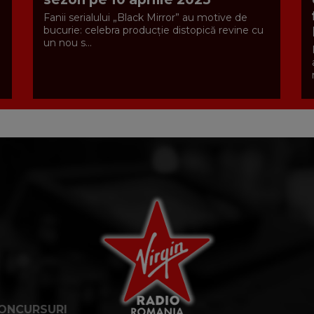
Fanii serialului „Black Mirror” au motive de
bucurie: celebra producție distopică revine cu
un nou s...
ONCURSURI