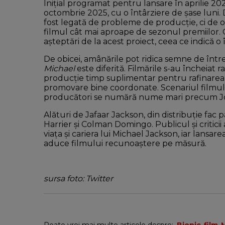
Inițial programat pentru lansare în aprilie 20
octombrie 2025, cu o întârziere de șase luni. 
fost legată de probleme de producție, ci de o
filmul cât mai aproape de sezonul premiilor. 
așteptări de la acest proiect, ceea ce indică o
De obicei, amânările pot ridica semne de întreba
Michael
este diferită. Filmările s-au încheiat 
producție timp suplimentar pentru rafinarea e
promovare bine coordonate. Scenariul filmului
producători se numără nume mari precum Joh
Alături de Jafaar Jackson, din distribuție fac 
Harrier și Colman Domingo. Publicul și critic
viața și cariera lui Michael Jackson, iar lansa
aduce filmului recunoaștere pe măsură.
sursa foto: Twitter