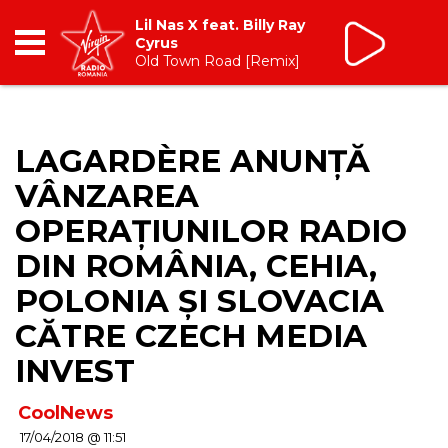
Lil Nas X feat. Billy Ray
Cyrus
Old Town Road [Remix]
RADIO
LAGARDÈRE ANUNȚĂ
BREAKFAST
VÂNZAREA
TIC TALK
OPERAȚIUNILOR RADIO
DIN ROMÂNIA, CEHIA,
CÂȘTIGĂ
POLONIA ȘI SLOVACIA
HOT 30
CĂTRE CZECH MEDIA
INVEST
DANCEFLOOR CHART
CoolNews
RADIO ACADEMY
17/04/2018 @ 11:51