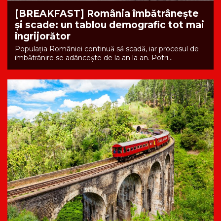
[BREAKFAST] România îmbătrânește
și scade: un tablou demografic tot mai
îngrijorător
Populația României continuă să scadă, iar procesul de
îmbătrânire se adâncește de la an la an. Potri...