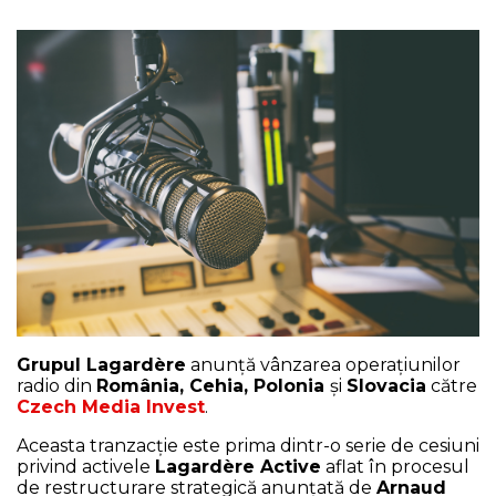
NEWS
CONTUL MEU
Grupul Lagardère
anunță vânzarea operațiunilor
radio din
România, Cehia, Polonia
și
Slovacia
către
Czech Media Invest
.
Aceasta tranzacție este prima dintr-o serie de cesiuni
privind activele
Lagardère Active
aflat în procesul
de restructurare strategică anunțată de
Arnaud