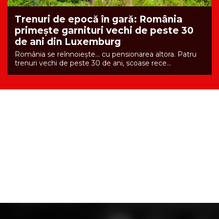
Trenuri de epocă în gară: România
primește garnituri vechi de peste 30
de ani din Luxemburg
România se reînnoiește... cu pensionarea altora. Patru
trenuri vechi de peste 30 de ani, scoase rece...