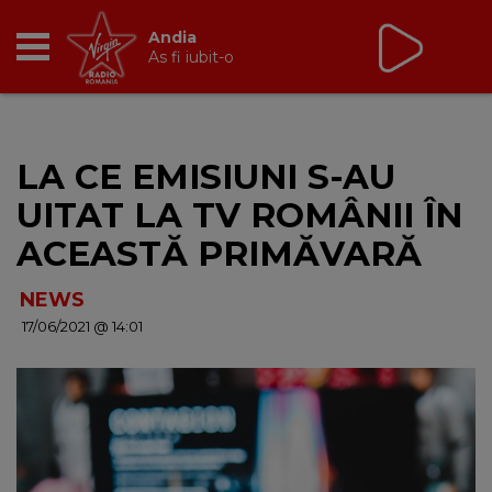
Non Stop Virgin
cu Virgin Radio Romania
24/24
RADIO
LA CE EMISIUNI S-AU
BREAKFAST
UITAT LA TV ROMÂNII ÎN
TIC TALK
ACEASTĂ PRIMĂVARĂ
CÂȘTIGĂ
NEWS
17/06/2021 @ 14:01
HOT 30
DANCEFLOOR CHART
RADIO ACADEMY