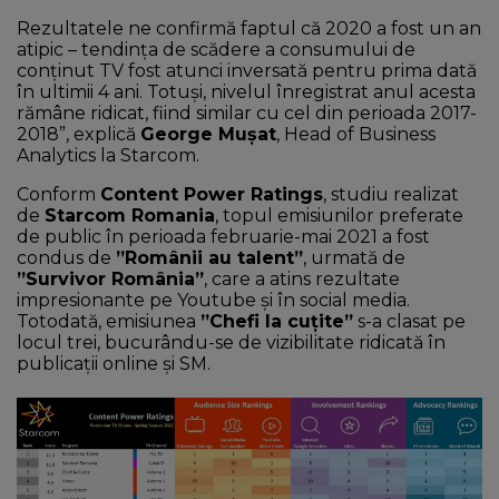
Rezultatele ne confirmă faptul că 2020 a fost un an
atipic – tendința de scădere a consumului de
conținut TV fost atunci inversată pentru prima dată
în ultimii 4 ani. Totuși, nivelul înregistrat anul acesta
rămâne ridicat, fiind similar cu cel din perioada 2017-
2018”, explică
George Mușat
, Head of Business
Analytics la Starcom.
Conform
Content Power Ratings
, studiu realizat
de
Starcom Romania
, topul emisiunilor preferate
de public în perioada februarie-mai 2021 a fost
condus de
”Românii au talent”
, urmată de
”Survivor România”
, care a atins rezultate
impresionante pe Youtube și în social media.
Totodată, emisiunea
”Chefi la cuțite”
s-a clasat pe
locul trei, bucurându-se de vizibilitate ridicată în
publicații online și SM.