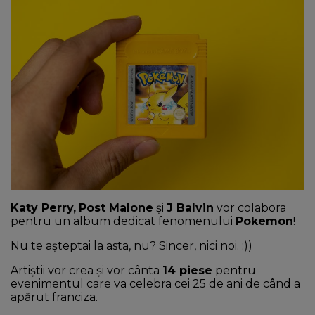
NEWS
CONTUL MEU
Katy Perry,
Post Malone
şi
J Balvin
vor colabora
pentru un album dedicat fenomenului
Pokemon
!
Nu te așteptai la asta, nu? Sincer, nici noi. :))
Artiştii vor crea şi vor cânta
14 piese
pentru
evenimentul care va celebra cei 25 de ani de când a
apărut franciza.