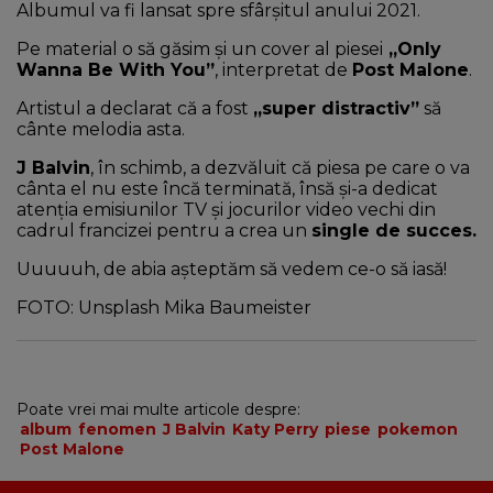
Albumul va fi lansat spre sfârşitul anului 2021.
Pe material o să găsim și un cover al piesei
„Only
Wanna Be With You”
, interpretat de
Post Malone
.
Artistul a declarat că a fost
„super distractiv”
să
cânte melodia asta.
J Balvin
, în schimb, a dezvăluit că piesa pe care o va
cânta el nu este încă terminată, însă şi-a dedicat
atenţia emisiunilor TV şi jocurilor video vechi din
cadrul francizei pentru a crea un
single de succes.
Uuuuuh, de abia așteptăm să vedem ce-o să iasă!
FOTO: Unsplash
Mika Baumeister
Poate vrei mai multe articole despre:
album
fenomen
J Balvin
Katy Perry
piese
pokemon
Post Malone