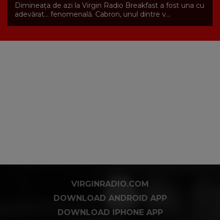
Dimineața de azi la Virgin Radio Breakfast a fost una cu
adevărat… fenomenală. Cabron, unul dintre v...
VIRGINRADIO.COM
DOWNLOAD ANDROID APP
DOWNLOAD IPHONE APP