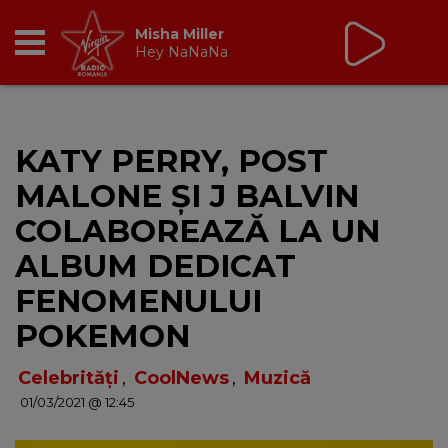
Tic Talk
cu Oana Tache
10:00 - 13:00
RADIO
KATY PERRY, POST
BREAKFAST
MALONE ŞI J BALVIN
TIC TALK
COLABOREAZĂ LA UN
ALBUM DEDICAT
CÂȘTIGĂ
FENOMENULUI
HOT 30
POKEMON
DANCEFLOOR CHART
Celebrități
,
CoolNews
,
Muzică
01/03/2021 @ 12:45
RADIO ACADEMY