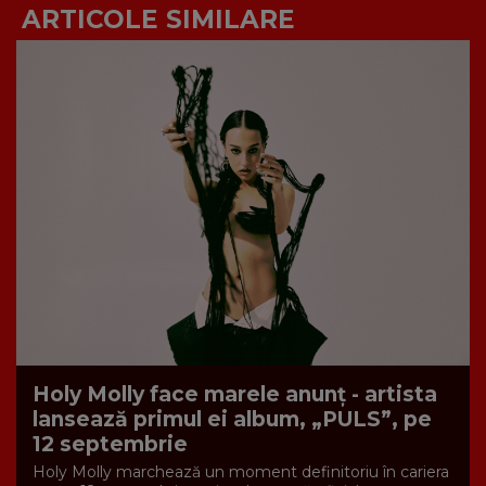
ARTICOLE SIMILARE
Holy Molly face marele anunț - artista
lansează primul ei album, „PULS”, pe
12 septembrie
Holy Molly marchează un moment definitoriu în cariera