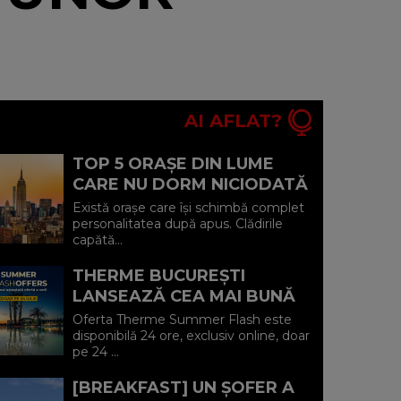
AI AFLAT?
TOP 5 ORAȘE DIN LUME
CARE NU DORM NICIODATĂ
ȘI POVEȘTILE DIN SPATELE
Există orașe care își schimbă complet
CELOR MAI CELEBRE
personalitatea după apus. Clădirile
capătă...
BULEVARDE DE ...
THERME BUCUREȘTI
LANSEAZĂ CEA MAI BUNĂ
OFERTĂ A VERII: MINUS 20%
Oferta Therme Summer Flash este
LA VOUCHERE, DOAR PE 24
disponibilă 24 ore, exclusiv online, doar
pe 24 ...
IULIE (P)...
[BREAKFAST] UN ȘOFER A