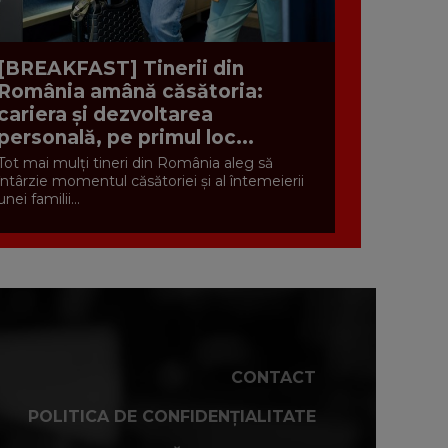
[BREAKFAST] Tinerii din
România amână căsătoria:
cariera și dezvoltarea
personală, pe primul loc...
Tot mai mulți tineri din România aleg să
întârzie momentul căsătoriei și al întemeierii
unei familii...
CONTACT
POLITICA DE CONFIDENȚIALITATE