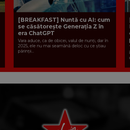
[BREAKFAST] Nuntă cu AI: cum
se căsătorește Generația Z în
era ChatGPT
Vara aduce, ca de obicei, valul de nunți, dar în
2025, ele nu mai seamănă deloc cu ce știau
părinții...