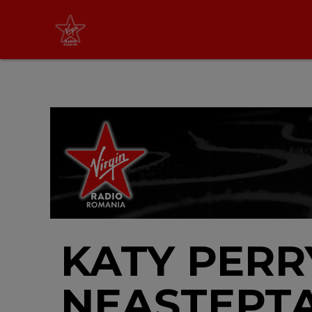
Virgin Radio Music
cu Alina Chinie
19:00 - 21:00
LIVE &
PODCAST
KATY PERR
NEAȘTEPT