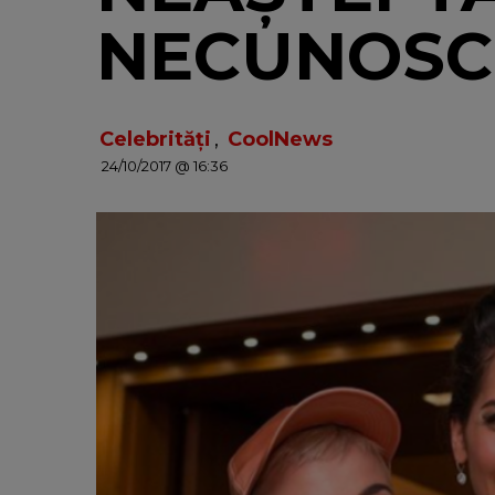
NECUNOSCU
Celebrități
,
CoolNews
24/10/2017 @ 16:36