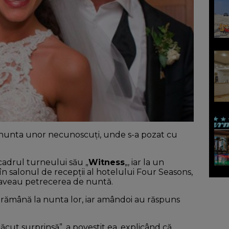
 o nunta unor necunoscuți, unde s-a pozat cu
 cadrul turneului său „
Witness
„, iar la un
 în salonul de recepții al hotelului Four Seasons,
aveau petrecerea de nuntă.
să rămână la nunta lor, iar amândoi au răspuns
lăcut surprinsă”, a povestit ea, explicând că