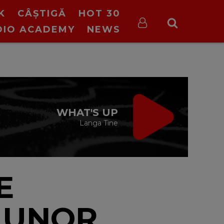
K
CÂȘTIGĂ
HOT 30
DIO ACADEMY
NEWS
VIRGIN RADIO
MUSIC
cu Alina Chinie
19:00 - 21:00
E
 UNOR