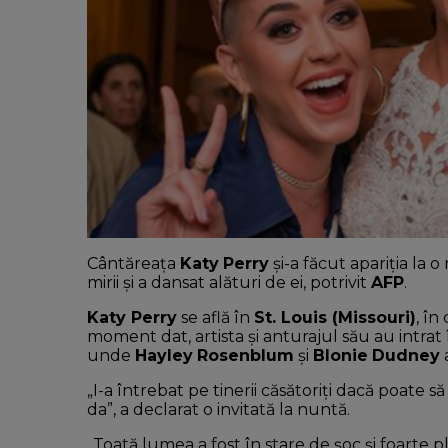
Cântăreața
Katy
Perry
şi-a făcut apariţia la
mirii și a dansat alături de ei, potrivit
AFP
.
Katy
Perry
se află în
St. Louis (Missouri)
, în
moment dat, artista și anturajul său au intrat
unde
Hayley
Rosenblum
și
Blonie
Dudney
„I-a întrebat pe tinerii căsătoriți dacă poate 
da”, a declarat o invitată la nuntă.
„Toată lumea a fost în stare de șoc și foarte p