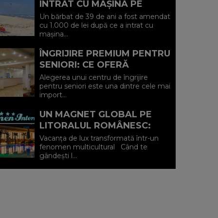
INTRAT CU MAȘINA PE
PLAJA DIN VADU ȘI A FOST
Un bărbat de 39 de ani a fost amendat
AMENDAT.
cu 1.000 de lei după ce a intrat cu
mașina...
ÎNGRIJIRE PREMIUM PENTRU
SENIORI: CE OFERĂ
CENTRUL AFFINITY LIFE
Alegerea unui centru de îngrijire
CARE (P)
pentru seniori este una dintre cele mai
import...
UN MAGNET GLOBAL PE
LITORALUL ROMÂNESC:
HOTEL CARMEN
Vacanța de lux transformată într-un
INTERNATIONAL 5★ DIN
fenomen multicultural Când te
gândești l...
VENUS (P)